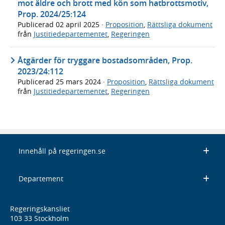
mot äldre och brott med kön som hatbrottsmotiv,
Prop. 2024/25:124
Publicerad
02 april 2025
·
Proposition
,
Rättsliga dokument
från
Justitiedepartementet
,
Regeringen
Åtgärder för tryggare bostadsområden, Prop.
2023/24:112
Publicerad
25 mars 2024
·
Proposition
,
Rättsliga dokument
från
Justitiedepartementet
,
Regeringen
Innehåll på regeringen.se
Departement
Regeringskansliet
103 33 Stockholm