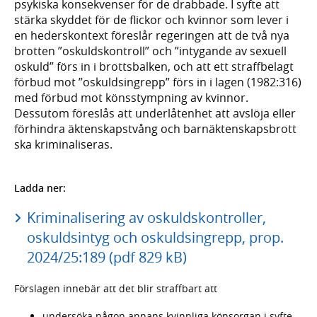
psykiska konsekvenser för de drabbade. I syfte att
stärka skyddet för de flickor och kvinnor som lever i
en hederskontext föreslår regeringen att de två nya
brotten ”oskuldskontroll” och ”intygande av sexuell
oskuld” förs in i brottsbalken, och att ett straffbelagt
förbud mot ”oskuldsingrepp” förs in i lagen (1982:316)
med förbud mot könsstympning av kvinnor.
Dessutom föreslås att underlåtenhet att avslöja eller
förhindra äktenskapstvång och barnäktenskapsbrott
ska kriminaliseras.
Ladda ner:
Kriminalisering av oskuldskontroller,
oskuldsintyg och oskuldsingrepp, prop.
2024/25:189 (pdf 829 kB)
Förslagen innebär att det blir straffbart att
undersöka någon annans kvinnliga könsorgan i syfte