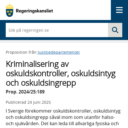
Me
När
Sö
du
börjar
skriva
så
Proposition från
Justitiedepartementet
framträder
en
Kriminalisering av
lista
med
oskuldskontroller, oskuldsintyg
sökförslag
och oskuldsingrepp
Prop. 2024/25:189
Publicerad
24 juni 2025
I Sverige förekommer oskuldskontroller, oskuldsintyg
och oskuldsingrepp såväl inom som utanför hälso-
och sjukvården. Det kan leda till allvarliga fysiska och