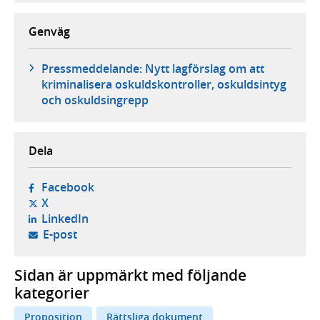
Genväg
Pressmeddelande: Nytt lagförslag om att
kriminalisera oskuldskontroller, oskuldsintyg
och oskuldsingrepp
Dela
- öppnas i ny flik, extern webbplats,
Facebook
- öppnas i ny flik, extern webbplats,
X
- öppnas i ny flik, extern webbplats,
LinkedIn
- öppnar din e-postklient,
E-post
Sidan är uppmärkt med följande
kategorier
Proposition
Rättsliga dokument