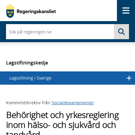
Me
När
Sö
du
börjar
skriva
så
framträder
en
Lagstiftningskedja
lista
med
Lagstiftning i Sverige
sökförslag
Kommittédirektiv från
Socialdepartementet
Behörighet och yrkesreglering
inom hälso- och sjukvård och
tandvård