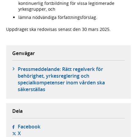
kontinuerlig fortbildning för vissa legitimerade
yrkesgrupper, och
lämna nödvändiga författningsförslag.
Uppdraget ska redovisas senast den 30 mars 2025.
Genvägar
Pressmeddelande: Rätt regelverk för
behörighet, yrkesreglering och
specialkompetenser inom vården ska
säkerställas
Dela
- öppnas i ny flik, extern webbplats,
Facebook
- öppnas i ny flik, extern webbplats,
X