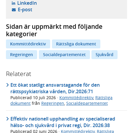
- öppnas i ny flik, extern webbplats,
LinkedIn
- öppnar din e-postklient,
E-post
Sidan är uppmärkt med följande
kategorier
Kommittédirektiv
Rättsliga dokument
Regeringen
Socialdepartementet
Sjukvård
Relaterat
Ett ökat statligt ansvarstagande för den
rättspsykiatriska vården, Dir.2026:71
Publicerad
10 juli 2026
·
Kommittédirektiv
,
Rättsliga
dokument
från
Regeringen
,
Socialdepartementet
Effektiv nationell upphandling av specialiserad
hälso- och sjukvård i privat regi, Dir. 2026:38
Publicerad
02 juni 2026
·
Kommittédirektiv
,
Rättsliga