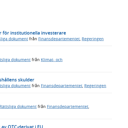
ör institutionella investerare
sliga dokument
från
Finansdepartementet
,
Regeringen
tsliga dokument
från
Klimat- och
shållens skulder
tsliga dokument
från
Finansdepartementet
,
Regeringen
Rättsliga dokument
från
Finansdepartementet
,
g av OTC-derivat i EU