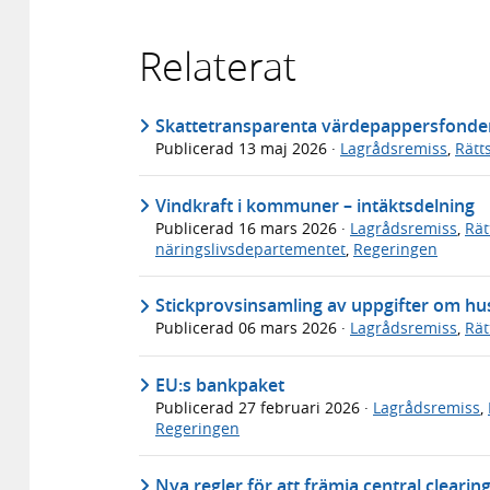
Relaterat
Skattetransparenta värdepappersfonder f
Publicerad
13 maj 2026
·
Lagrådsremiss
,
Rätt
Vindkraft i kommuner – intäktsdelning
Publicerad
16 mars 2026
·
Lagrådsremiss
,
Rät
näringslivsdepartementet
,
Regeringen
Stickprovsinsamling av uppgifter om hu
Publicerad
06 mars 2026
·
Lagrådsremiss
,
Rät
EU:s bankpaket
Publicerad
27 februari 2026
·
Lagrådsremiss
,
Regeringen
Nya regler för att främja central clearin