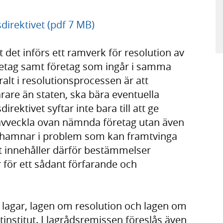
irektivet (pdf 7 MB)
t det införs ett ramverk för resolution av
retag samt företag som ingår i samma
lt i resolutionsprocessen är att
rare än staten, ska bära eventuella
irektivet syftar inte bara till att ge
r avveckla ovan nämnda företag utan även
tag hamnar i problem som kan framtvinga
et innehåller därför bestämmelser
 för ett sådant förfarande och
 lagar, lagen om resolution och lagen om
itinstitut. I lagrådsremissen föreslås även