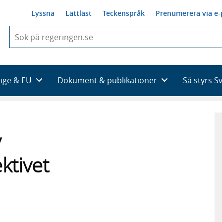
Lyssna
Lättläst
Teckenspråk
Prenumerera via e-
När
du
börjar
skriva
så
rige & EU
Dokument & publikationer
Så styrs S
framträder
en
lista
med
sökförslag
v
ktivet