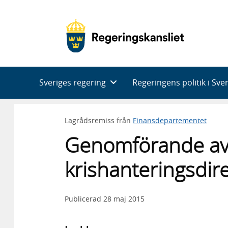
Huvudnavigering
Sveriges regering
Regeringens politik i Sve
Lagrådsremiss från
Finansdepartementet
Genomförande a
krishanteringsdire
Publicerad
28 maj 2015