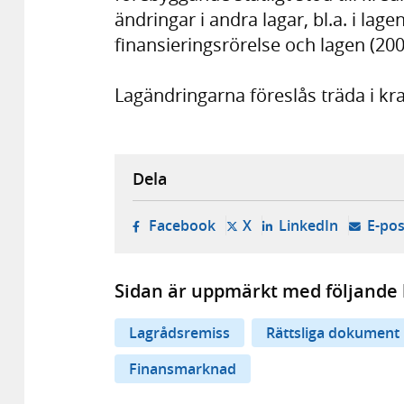
ändringar i andra lagar, bl.a. i la
finansieringsrörelse och lagen (
Lagändringarna föreslås träda i kra
Dela
- öppnas i ny flik, extern w
- öppnas i ny flik, ext
- öppnas i
Facebook
X
LinkedIn
E-pos
Sidan är uppmärkt med följande 
Lagrådsremiss
Rättsliga dokument
Finansmarknad