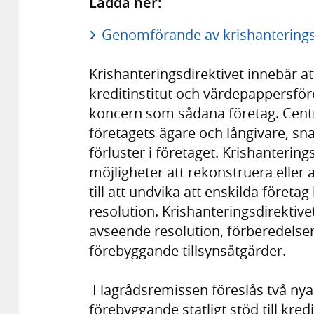
Ladda ner:
Genomförande av krishanteringsd
Krishanteringsdirektivet innebär at
kreditinstitut och värdepappersfö
koncern som sådana företag. Centra
företagets ägare och långivare, sna
förluster i företaget. Krishanteringsd
möjligheter att rekonstruera elle
till att undvika att enskilda före
resolution. Krishanteringsdirektiv
avseende resolution, förberedelser
förebyggande tillsynsåtgärder.
I lagrådsremissen föreslås två nya
förebyggande statligt stöd till kred