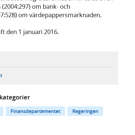
gen (2004:297) om bank- och
2007:528) om värdepappersmarknaden.
ft den 1 januari 2016.
ebbplats,
ern webbplats,
 ny flik, extern webbplats,
- öppnar din e-postklient,
t
kategorier
Finansdepartementet
Regeringen