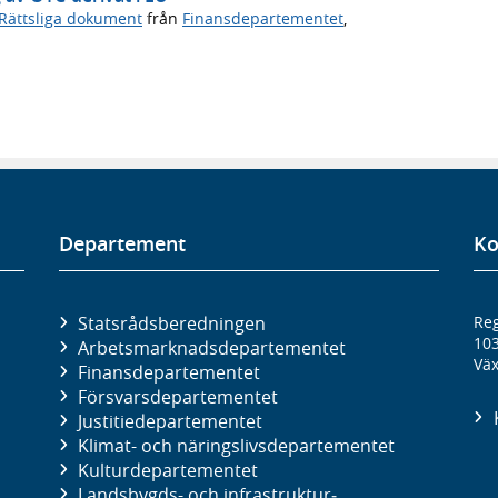
Rättsliga dokument
från
Finansdepartementet
,
Departement
Ko
Statsrådsberedningen
Reg
10
Arbetsmarknads­departementet
Väx
Finans­departementet
Försvars­departementet
Justitie­departementet
Klimat- och näringslivs­departementet
Kultur­departementet
Landsbygds- och infrastruktur­