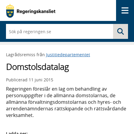
Me
När
Sö
du
börjar
skriva
så
Lagrådsremiss från
Justitiedepartementet
framträder
en
Domstolsdatalag
lista
med
sökförslag
Publicerad
11 juni 2015
Regeringen föreslår en lag om behandling av
personuppgifter i de allmänna domstolarnas, de
allmänna förvaltningsdomstolarnas och hyres- och
arrendenämndernas rättskipande och rättsvårdande
verksamhet.
Ladda ner: