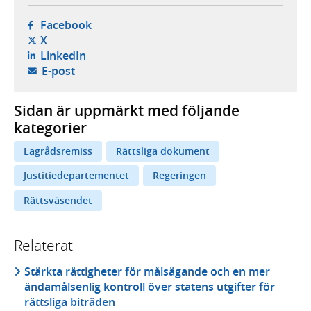
- öppnas i ny flik, extern webbplats,
Facebook
- öppnas i ny flik, extern webbplats,
X
- öppnas i ny flik, extern webbplats,
LinkedIn
- öppnar din e-postklient,
E-post
Sidan är uppmärkt med följande
kategorier
Lagrådsremiss
Rättsliga dokument
Justitiedepartementet
Regeringen
Rättsväsendet
Relaterat
Stärkta rättigheter för målsägande och en mer
ändamålsenlig kontroll över statens utgifter för
rättsliga biträden