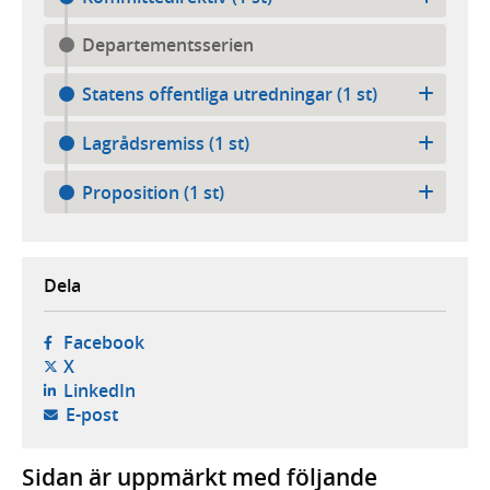
Departementsserien
Statens offentliga utredningar (1 st)
Lagrådsremiss (1 st)
Proposition (1 st)
Dela
- öppnas i ny flik, extern webbplats,
Facebook
- öppnas i ny flik, extern webbplats,
X
- öppnas i ny flik, extern webbplats,
LinkedIn
- öppnar din e-postklient,
E-post
Sidan är uppmärkt med följande