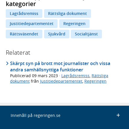
kategorier
Lagrådsremiss
Rättsliga dokument
Justitiedepartementet
Regeringen
Rättsväsendet
Sjukvård
Socialtjänst
Relaterat
Skärpt syn på brott mot journalister och vissa
andra samhällsnyttiga funktioner
Publicerad
09 mars 2023
·
Lagrådsremiss
,
Rättsliga
dokument
från
Justitiedepartementet
,
Regeringen
Innehåll på regeringen.se