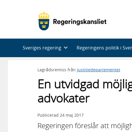
Huvudnavigering
Sveriges regering
Regeringens politik i Sve
Lagrådsremiss från
Justitiedepartementet
En utvidgad möjlig
advokater
Publicerad
24 maj 2017
Regeringen föreslår att möjlig