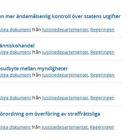
en mer ändamålsenlig kontroll över statens utgifter
sliga dokument
från
Justitiedepartementet
,
Regeringen
människohandel
sliga dokument
från
Justitiedepartementet
,
Regeringen
onsutbyte mellan myndigheter
sliga dokument
från
Justitiedepartementet
,
Regeringen
sliga dokument
från
Justitiedepartementet
,
Regeringen
örordning om överföring av straffrättsliga
sliga dokument
från
Justitiedepartementet
,
Regeringen