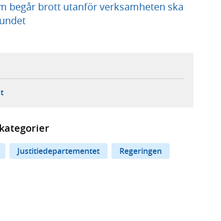
 begår brott utanför verksamheten ska
fundet
ebbplats,
ern webbplats,
 ny flik, extern webbplats,
- öppnar din e-postklient,
t
kategorier
Justitiedepartementet
Regeringen