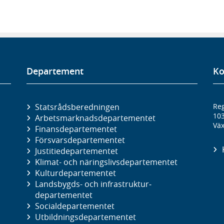
Departement
Ko
Statsrådsberedningen
Reg
10
Arbetsmarknads­departementet
Väx
Finans­departementet
Försvars­departementet
Justitie­departementet
Klimat- och näringslivs­departementet
Kultur­departementet
Landsbygds- och infrastruktur­
departementet
Social­departementet
Utbildnings­departementet