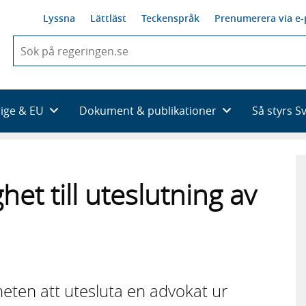
Lyssna
Lättläst
Teckenspråk
Prenumerera via e-
När
du
börjar
skriva
så
rige & EU
Dokument & publikationer
Så styrs S
framträder
en
lista
med
sökförslag
het till uteslutning av
heten att utesluta en advokat ur