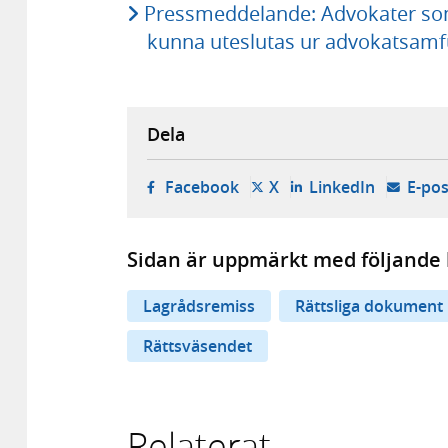
Pressmeddelande: Advokater som
kunna uteslutas ur advokatsam
Dela
- öppnas i ny flik, extern w
- öppnas i ny flik, ext
- öppnas i
Facebook
X
LinkedIn
E-pos
Sidan är uppmärkt med följande 
Lagrådsremiss
Rättsliga dokument
Rättsväsendet
Relaterat