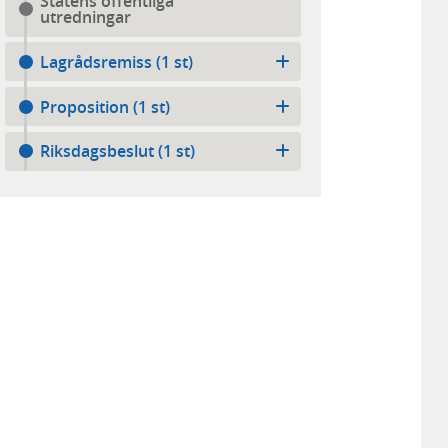
Statens offentliga
utredningar
Lagrådsremiss (1 st)
Proposition (1 st)
Riksdagsbeslut (1 st)