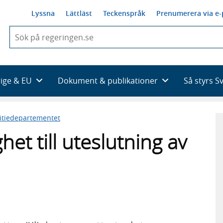
Lyssna
Lättläst
Teckenspråk
Prenumerera via e-
När
du
börjar
skriva
så
rige & EU
Dokument & publikationer
Så styrs S
framträder
en
lista
titiedepartementet
med
sökförslag
het till uteslutning av