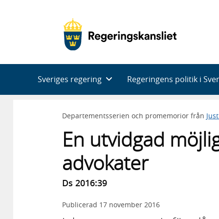
Huvudnavigering
Sveriges regering
Regeringens politik i Sve
Departementsserien och promemorior från
Jus
En utvidgad möjlig
advokater
Ds 2016:39
Publicerad
17 november 2016