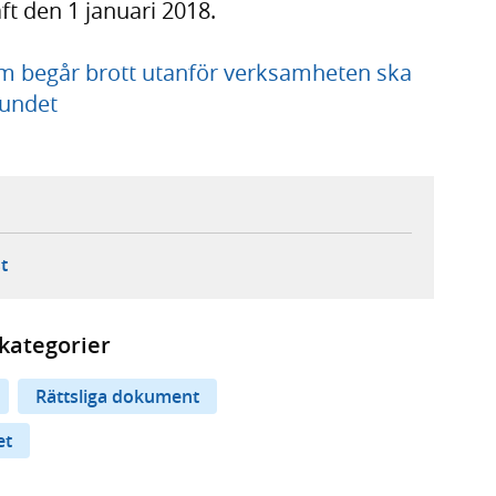
ft den 1 januari 2018.
 begår brott utanför verksamheten ska
fundet
ebbplats,
ern webbplats,
 ny flik, extern webbplats,
- öppnar din e-postklient,
t
kategorier
Rättsliga dokument
et