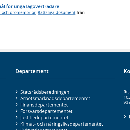
ål för unga lagöverträdare
n och promemorior
,
Rättsliga dokument
från
Departement
Ko
Statsrådsberedningen
Reg
10
Arbetsmarknads­departementet
Väx
Finans­departementet
Försvars­departementet
Justitie­departementet
Klimat- och näringslivs­departementet