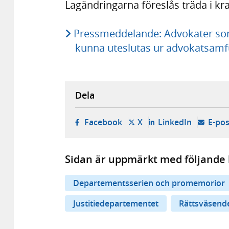
Lagändringarna föreslås träda i kra
Pressmeddelande: Advokater som
kunna uteslutas ur advokatsam
Dela
- öppnas i ny flik, extern w
- öppnas i ny flik, ext
- öppnas i
Facebook
X
LinkedIn
E-pos
Sidan är uppmärkt med följande 
Departementsserien och promemorior
Justitiedepartementet
Rättsväsend