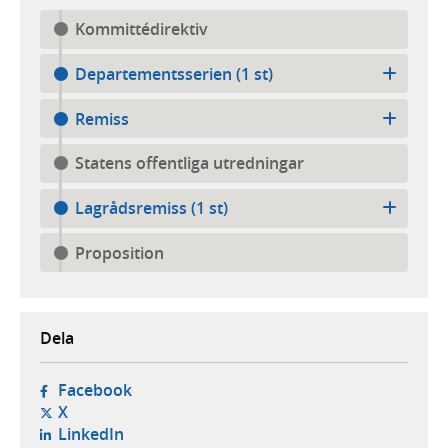
Kommittédirektiv
Departementsserien (1 st)
Remiss
Statens offentliga utredningar
Lagrådsremiss (1 st)
Proposition
Dela
- öppnas i ny flik, extern webbplats,
Facebook
- öppnas i ny flik, extern webbplats,
X
- öppnas i ny flik, extern webbplats,
LinkedIn