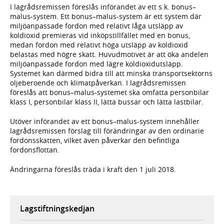
I lagrådsremissen föreslås införandet av ett s.k. bonus–
malus-system. Ett bonus–malus-system är ett system där
miljöanpassade fordon med relativt låga utsläpp av
koldioxid premieras vid inköpstillfället med en bonus,
medan fordon med relativt höga utsläpp av koldioxid
belastas med högre skatt. Huvudmotivet är att öka andelen
miljöanpassade fordon med lägre koldioxidutsläpp.
Systemet kan därmed bidra till att minska transportsektorns
oljeberoende och klimatpåverkan. I lagrådsremissen
föreslås att bonus–malus-systemet ska omfatta personbilar
klass I, personbilar klass II, lätta bussar och lätta lastbilar.
Utöver införandet av ett bonus–malus-system innehåller
lagrådsremissen förslag till förändringar av den ordinarie
fordonsskatten, vilket även påverkar den befintliga
fordonsflottan.
Ändringarna föreslås träda i kraft den 1 juli 2018.
Lagstiftningskedjan