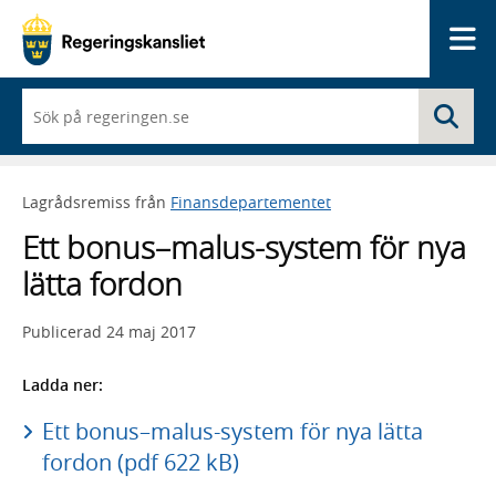
Me
När
Sö
du
börjar
skriva
så
Lagrådsremiss från
Finansdepartementet
framträder
en
Ett bonus–malus-system för nya
lista
med
lätta fordon
sökförslag
Publicerad
24 maj 2017
Ladda ner:
Ett bonus–malus-system för nya lätta
fordon (pdf 622 kB)