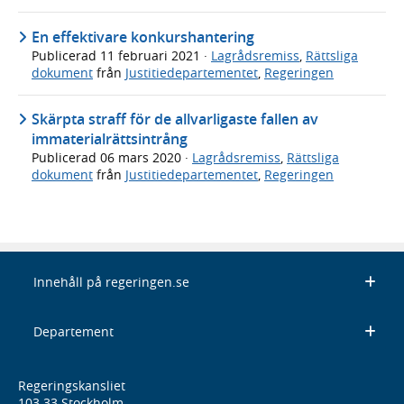
En effektivare konkurshantering
Publicerad
11 februari 2021
·
Lagrådsremiss
,
Rättsliga
dokument
från
Justitiedepartementet
,
Regeringen
Skärpta straff för de allvarligaste fallen av
immaterialrättsintrång
Publicerad
06 mars 2020
·
Lagrådsremiss
,
Rättsliga
dokument
från
Justitiedepartementet
,
Regeringen
Innehåll på regeringen.se
Departement
Regeringskansliet
103 33 Stockholm