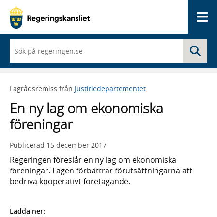
Me
När
Sö
du
börjar
skriva
så
Lagrådsremiss från
Justitiedepartementet
framträder
en
En ny lag om ekonomiska
lista
med
föreningar
sökförslag
Publicerad
15 december 2017
Regeringen föreslår en ny lag om ekonomiska
föreningar. Lagen förbättrar förutsättningarna att
bedriva kooperativt företagande.
Ladda ner: