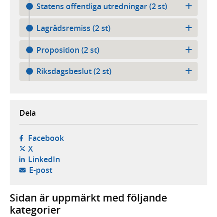
Statens offentliga utredningar (2 st)
Lagrådsremiss (2 st)
Proposition (2 st)
Riksdagsbeslut (2 st)
Dela
- öppnas i ny flik, extern webbplats,
Facebook
- öppnas i ny flik, extern webbplats,
X
- öppnas i ny flik, extern webbplats,
LinkedIn
- öppnar din e-postklient,
E-post
Sidan är uppmärkt med följande
kategorier