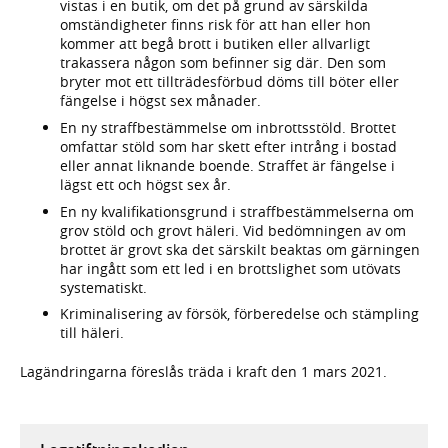
vistas i en butik, om det på grund av särskilda
omständigheter finns risk för att han eller hon
kommer att begå brott i butiken eller allvarligt
trakassera någon som befinner sig där. Den som
bryter mot ett tillträdesförbud döms till böter eller
fängelse i högst sex månader.
En ny straffbestämmelse om inbrottsstöld. Brottet
omfattar stöld som har skett efter intrång i bostad
eller annat liknande boende. Straffet är fängelse i
lägst ett och högst sex år.
En ny kvalifikationsgrund i straffbestämmelserna om
grov stöld och grovt häleri. Vid bedömningen av om
brottet är grovt ska det särskilt beaktas om gärningen
har ingått som ett led i en brottslighet som utövats
systematiskt.
Kriminalisering av försök, förberedelse och stämpling
till häleri.
Lagändringarna föreslås träda i kraft den 1 mars 2021.