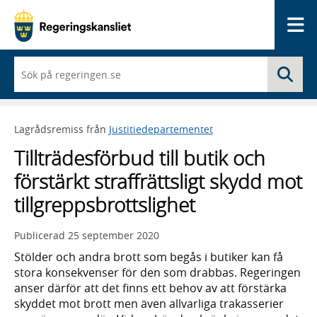
Me
När
Sö
du
börjar
skriva
så
Lagrådsremiss från
Justitiedepartementet
framträder
en
Tillträdesförbud till butik och
lista
med
förstärkt straffrättsligt skydd mot
sökförslag
tillgreppsbrottslighet
Publicerad
25 september 2020
Stölder och andra brott som begås i butiker kan få
stora konsekvenser för den som drabbas. Regeringen
anser därför att det finns ett behov av att förstärka
skyddet mot brott men även allvarliga trakasserier