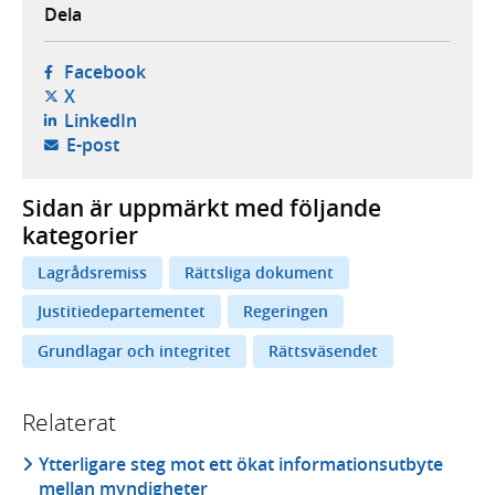
Dela
- öppnas i ny flik, extern webbplats,
Facebook
- öppnas i ny flik, extern webbplats,
X
- öppnas i ny flik, extern webbplats,
LinkedIn
- öppnar din e-postklient,
E-post
Sidan är uppmärkt med följande
kategorier
Lagrådsremiss
Rättsliga dokument
Justitiedepartementet
Regeringen
Grundlagar och integritet
Rättsväsendet
Relaterat
Ytterligare steg mot ett ökat informationsutbyte
mellan myndigheter