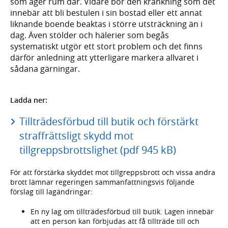
som äger rum där. Vidare bör den kränkning som det
innebär att bli bestulen i sin bostad eller ett annat
liknande boende beaktas i större utsträckning än i
dag. Även stölder och hälerier som begås
systematiskt utgör ett stort problem och det finns
därför anledning att ytterligare markera allvaret i
sådana gärningar.
Ladda ner:
Tillträdesförbud till butik och förstärkt
straffrättsligt skydd mot
tillgreppsbrottslighet (pdf 945 kB)
För att förstärka skyddet mot tillgreppsbrott och vissa andra
brott lämnar regeringen sammanfattningsvis följande
förslag till lagändringar:
En ny lag om tillträdesförbud till butik. Lagen innebär
att en person kan förbjudas att få tillträde till och