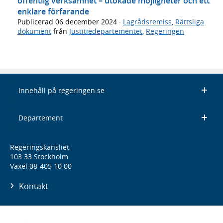
offentlig verksamhet – utökade möjligheter och ett
enklare förfarande
Publicerad
06 december 2024
·
Lagrådsremiss
,
Rättsliga
dokument
från
Justitiedepartementet
,
Regeringen
Innehåll på regeringen.se
Departement
Regeringskansliet
103 33 Stockholm
Växel 08-405 10 00
Kontakt