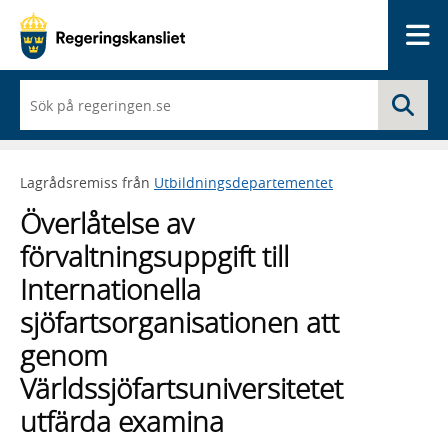
Me
När
Sö
du
börjar
skriva
så
Lagrådsremiss från
Utbildningsdepartementet
framträder
en
Överlåtelse av
lista
med
förvaltningsuppgift till
sökförslag
Internationella
sjöfartsorganisationen att
genom
Världssjöfartsuniversitetet
utfärda examina