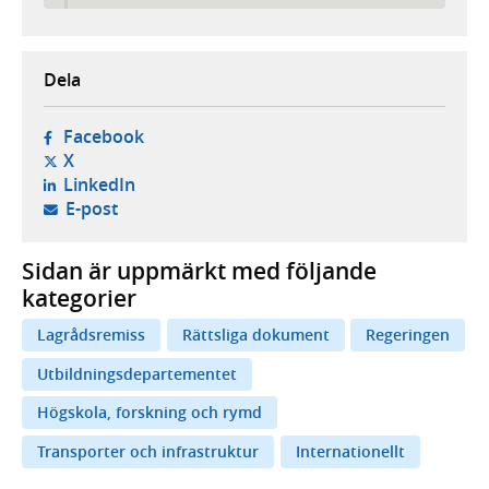
Dela
- öppnas i ny flik, extern webbplats,
Facebook
- öppnas i ny flik, extern webbplats,
X
- öppnas i ny flik, extern webbplats,
LinkedIn
- öppnar din e-postklient,
E-post
Sidan är uppmärkt med följande
kategorier
Lagrådsremiss
Rättsliga dokument
Regeringen
Utbildningsdepartementet
Högskola, forskning och rymd
Transporter och infrastruktur
Internationellt