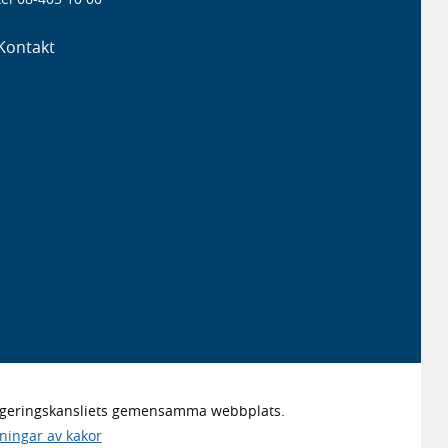
Kontakt
Regeringskansliets gemensamma webbplats.
lningar av kakor