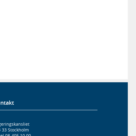
ntakt
eringskansliet
3 33 Stockholm
el 08-405 10 00