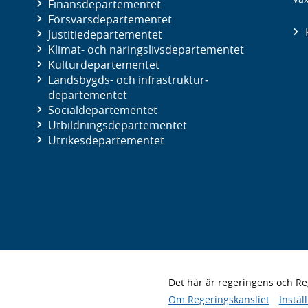
Finans­departementet
Försvars­departementet
Justitie­departementet
Klimat- och näringslivs­departementet
Kultur­departementet
Landsbygds- och infrastruktur­
departementet
Social­departementet
Utbildnings­departementet
Utrikes­departementet
Det här är regeringens och 
Om Regeringskansliet
Instäl