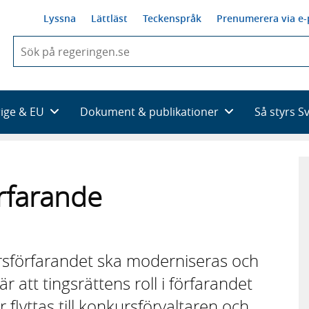
Lyssna
Lättläst
Teckenspråk
Prenumerera via e-
När
du
börjar
skriva
så
rige & EU
Dokument & publikationer
Så styrs S
framträder
en
lista
med
sökförslag
örfarande
rsförfarandet ska moderniseras och
r att tingsrättens roll i förfarandet
 flyttas till konkursförvaltaren och