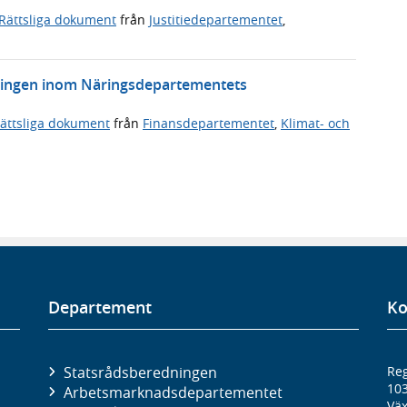
Rättsliga dokument
från
Justitiedepartementet
,
tningen inom Näringsdepartementets
ättsliga dokument
från
Finansdepartementet
,
Klimat- och
Departement
Ko
Statsrådsberedningen
Reg
10
Arbetsmarknads­departementet
Väx