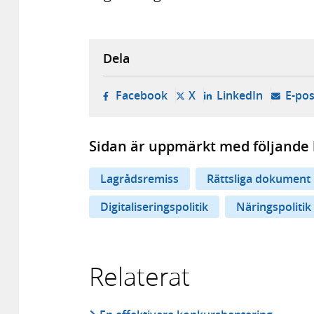
Dela
- öppnas i ny flik, extern w
- öppnas i ny flik, ext
- öppnas i
Facebook
X
LinkedIn
E-pos
Sidan är uppmärkt med följande 
Lagrådsremiss
Rättsliga dokument
Digitaliseringspolitik
Näringspolitik
Relaterat