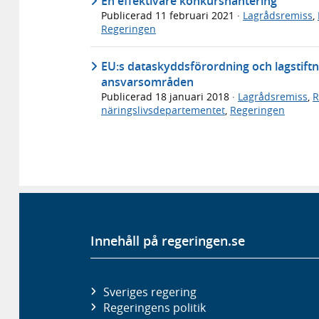
En effektivare konkurshantering
Publicerad
11 februari 2021
·
Lagrådsremiss
,
Regeringen
EU:s dataskyddsförordning och lagstif
ansvarsområden
Publicerad
18 januari 2018
·
Lagrådsremiss
,
R
näringslivsdepartementet
,
Regeringen
Innehåll på regeringen.se
Sveriges regering
Regeringens politik