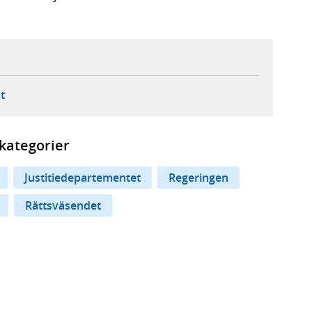
ebbplats,
ern webbplats,
 ny flik, extern webbplats,
- öppnar din e-postklient,
t
kategorier
Justitiedepartementet
Regeringen
Rättsväsendet