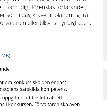
r. Samtidigt förenklas förfarandet,
r som i dag kräver inblandning från
förvaltaren eller tillsynsmyndigheten.
2 MB)
jande
utat om konkurs ska den endast
mstolens särskilda kompetens.
uppgiften att besluta att ett
as i konkursen. Förvaltaren ska även