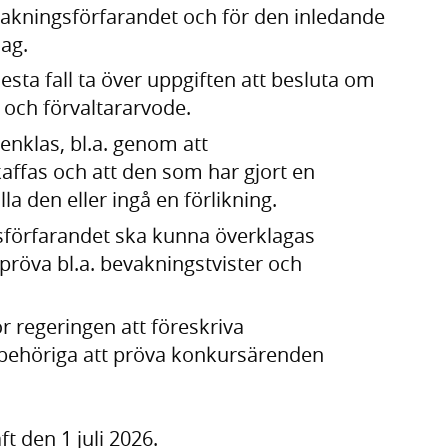
akningsförfarandet och för den inledande
ag.
esta fall ta över uppgiften att besluta om
g och förvaltararvode.
enklas, bl.a. genom att
ffas och att den som har gjort en
la den eller ingå en förlikning.
sförfarandet ska kunna överklagas
 pröva bl.a. bevakningstvister och
r regeringen att föreskriva
a behöriga att pröva konkursärenden
t den 1 juli 2026.