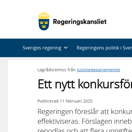
Huvudnavigering
Sveriges regering
Regeringens politik i Sve
Lagrådsremiss från
Justitiedepartementet
Ett nytt konkursf
Publicerad
11 februari 2025
Regeringen föreslår att konku
effektiviseras. Förslagen innebä
renodlas och att flera uppgifter