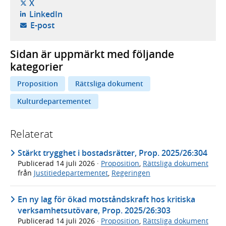
- öppnas i ny flik, extern webbplats,
X
- öppnas i ny flik, extern webbplats,
LinkedIn
- öppnar din e-postklient,
E-post
Sidan är uppmärkt med följande
kategorier
Proposition
Rättsliga dokument
Kulturdepartementet
Relaterat
Stärkt trygghet i bostadsrätter, Prop. 2025/26:304
Publicerad
14 juli 2026
·
Proposition
,
Rättsliga dokument
från
Justitiedepartementet
,
Regeringen
En ny lag för ökad motståndskraft hos kritiska
verksamhetsutövare, Prop. 2025/26:303
Publicerad
14 juli 2026
·
Proposition
,
Rättsliga dokument