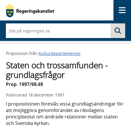
Me
När
Sö
du
börjar
skriva
så
Proposition från
Kulturdepartementet
framträder
en
Staten och trossamfunden -
lista
med
grundlagsfrågor
sökförslag
Prop. 1997/98:49
Publicerad
18 december 1997
I propositionen föreslås vissa grundlagsändringar för
att möjliggöra genomförandet av riksdagens
principbeslut om ändrade relationer mellan staten
och Svenska kyrkan.