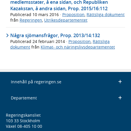
medlemsstater, å ena sidan, och Republiken
Kazakstan, å andra sidan, Prop. 2015/16:112
Publicerad
10 mars 2016
·
Proposition
,
Rättsliga dokument
från
Regeringen
,
Utrikesdepartementet
Några sjömansfrågor, Prop. 2013/14:132
Publicerad
24 februari 2014
·
Proposition
,
Rättsliga
dokument
från
Klimat- och näringslivsdepartementet
Innehåll på regeringen.se
Departement
Regeringskansliet
103 33 Stockholm
Växel 08-405 10 00