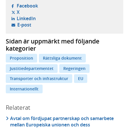
- öppnas i ny flik, extern webbplats,
Facebook
- öppnas i ny flik, extern webbplats,
X
- öppnas i ny flik, extern webbplats,
LinkedIn
- öppnar din e-postklient,
E-post
Sidan är uppmärkt med följande
kategorier
Proposition
Rättsliga dokument
Justitiedepartementet
Regeringen
Transporter och infrastruktur
EU
Internationellt
Relaterat
Avtal om fördjupat partnerskap och samarbete
mellan Europeiska unionen och dess