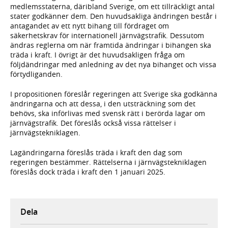
medlemsstaterna, däribland Sverige, om ett tillräckligt antal
stater godkänner dem. Den huvudsakliga ändringen består i
antagandet av ett nytt bihang till fördraget om
säkerhetskrav för internationell järnvägstrafik. Dessutom
ändras reglerna om när framtida ändringar i bihangen ska
träda i kraft. I övrigt är det huvudsakligen fråga om
följdändringar med anledning av det nya bihanget och vissa
förtydliganden.
I propositionen föreslår regeringen att Sverige ska godkänna
ändringarna och att dessa, i den utsträckning som det
behövs, ska införlivas med svensk rätt i berörda lagar om
järnvägstrafik. Det föreslås också vissa rättelser i
järnvägstekniklagen.
Lagändringarna föreslås träda i kraft den dag som
regeringen bestämmer. Rättelserna i järnvägstekniklagen
föreslås dock träda i kraft den 1 januari 2025.
Dela