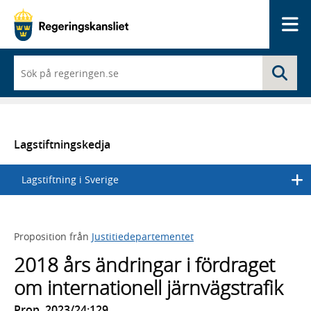
Me
När
Sö
du
börjar
skriva
så
framträder
en
Lagstiftningskedja
lista
med
Lagstiftning i Sverige
sökförslag
Proposition från
Justitiedepartementet
2018 års ändringar i fördraget
om internationell järnvägstrafik
Prop. 2023/24:129