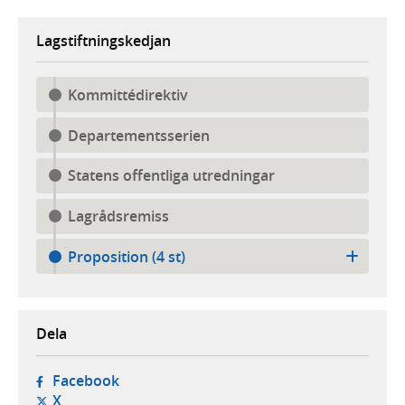
Lagstiftningskedjan
Kommittédirektiv
Departementsserien
Statens offentliga utredningar
Lagrådsremiss
Proposition (4 st)
Dela
- öppnas i ny flik, extern webbplats,
Facebook
- öppnas i ny flik, extern webbplats,
X