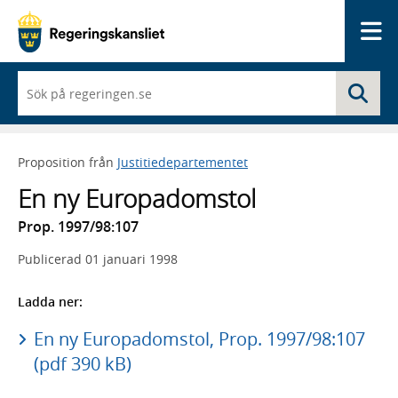
Me
När
Sö
du
börjar
skriva
så
Proposition från
Justitiedepartementet
framträder
en
En ny Europadomstol
lista
med
Prop. 1997/98:107
sökförslag
Publicerad
01 januari 1998
Ladda ner:
En ny Europadomstol, Prop. 1997/98:107
(pdf 390 kB)