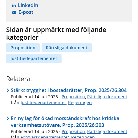
- öppnas i ny flik, extern webbplats,
LinkedIn
- öppnar din e-postklient,
E-post
Sidan är uppmärkt med följande
kategorier
Proposition
Rättsliga dokument
Justitiedepartementet
Relaterat
Stärkt trygghet i bostadsrätter, Prop. 2025/26:304
Publicerad
14 juli 2026
·
Proposition
,
Rättsliga dokument
från
Justitiedepartementet
,
Regeringen
En ny lag för ökad motståndskraft hos kritiska
verksamhetsutövare, Prop. 2025/26:303
Publicerad
14 juli 2026
·
Proposition
,
Rättsliga dokument
från
Försvarsdepartementet
,
Regeringen