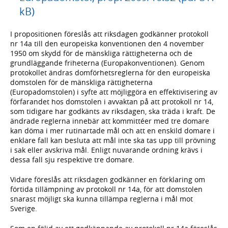
kB)
I propositionen föreslås att riksdagen godkänner protokoll
nr 14a till den europeiska konventionen den 4 november
1950 om skydd för de mänskliga rättigheterna och de
grundläggande friheterna (Europakonventionen). Genom
protokollet ändras domförhetsreglerna för den europeiska
domstolen för de mänskliga rättigheterna
(Europadomstolen) i syfte att möjliggöra en effektivisering av
förfarandet hos domstolen i avvaktan på att protokoll nr 14,
som tidigare har godkänts av riksdagen, ska träda i kraft. De
ändrade reglerna innebär att kommittéer med tre domare
kan döma i mer rutinartade mål och att en enskild domare i
enklare fall kan besluta att mål inte ska tas upp till prövning
i sak eller avskriva mål. Enligt nuvarande ordning krävs i
dessa fall sju respektive tre domare.
Vidare föreslås att riksdagen godkänner en förklaring om
förtida tillämpning av protokoll nr 14a, för att domstolen
snarast möjligt ska kunna tillämpa reglerna i mål mot
Sverige.