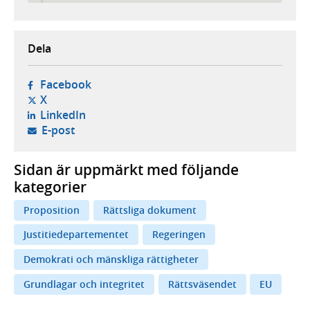
Dela
- öppnas i ny flik, extern webbplats,
Facebook
- öppnas i ny flik, extern webbplats,
X
- öppnas i ny flik, extern webbplats,
LinkedIn
- öppnar din e-postklient,
E-post
Sidan är uppmärkt med följande
kategorier
Proposition
Rättsliga dokument
Justitiedepartementet
Regeringen
Demokrati och mänskliga rättigheter
Grundlagar och integritet
Rättsväsendet
EU