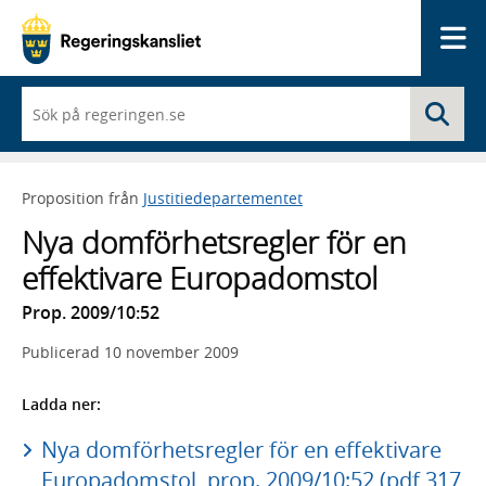
Me
När
Sö
du
börjar
skriva
så
Proposition från
Justitiedepartementet
framträder
en
Nya domförhetsregler för en
lista
med
effektivare Europadomstol
sökförslag
Prop. 2009/10:52
Publicerad
10 november 2009
Ladda ner:
Nya domförhetsregler för en effektivare
Europadomstol, prop. 2009/10:52 (pdf 317