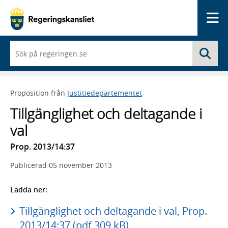
Me
När
Sö
du
börjar
skriva
så
Proposition från
Justitiedepartementet
framträder
en
Tillgänglighet och deltagande i
lista
med
val
sökförslag
Prop. 2013/14:37
Publicerad
05 november 2013
Ladda ner:
Tillgänglighet och deltagande i val, Prop.
2013/14:37 (pdf 309 kB)