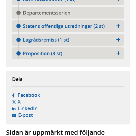
Departementsserien
Statens offentliga utredningar (2 st)
Lagrådsremiss (1 st)
Proposition (3 st)
Dela
- öppnas i ny flik, extern webbplats,
Facebook
- öppnas i ny flik, extern webbplats,
X
- öppnas i ny flik, extern webbplats,
LinkedIn
- öppnar din e-postklient,
E-post
Sidan är uppmärkt med följande