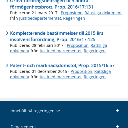
Grovt fordringsbedrägeri och andra
förmögenhetsbrott, Prop. 2016/17:131
Publicerad
21 mars 2017
·
Proposition
,
Rättsliga dokument
från
Justitiedepartementet
,
Regeringen
Kompletterande bestämmelser till 2015 års
insolvensförordning, Prop. 2016/17:125
Publicerad
28 februari 2017
·
Proposition
,
Rättsliga
dokument
från
Justitiedepartementet
,
Regeringen
Patent- och marknadsdomstol, Prop. 2015/16:57
Publicerad
01 december 2015
·
Proposition
,
Rättsliga
dokument
från
Justitiedepartementet
,
Regeringen
Innehåll på regeringen.se
Departement