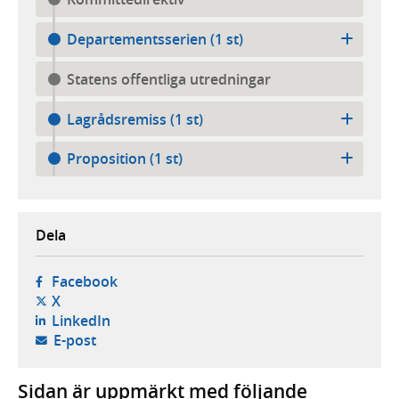
Departementsserien (1 st)
Statens offentliga utredningar
Lagrådsremiss (1 st)
Proposition (1 st)
Dela
- öppnas i ny flik, extern webbplats,
Facebook
- öppnas i ny flik, extern webbplats,
X
- öppnas i ny flik, extern webbplats,
LinkedIn
- öppnar din e-postklient,
E-post
Sidan är uppmärkt med följande