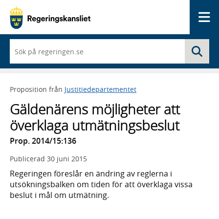
Me
När
Sö
du
börjar
skriva
så
Proposition från
Justitiedepartementet
framträder
en
Gäldenärens möjligheter att
lista
med
överklaga utmätningsbeslut
sökförslag
Prop. 2014/15:136
Publicerad
30 juni 2015
Regeringen föreslår en ändring av reglerna i
utsökningsbalken om tiden för att överklaga vissa
beslut i mål om utmätning.