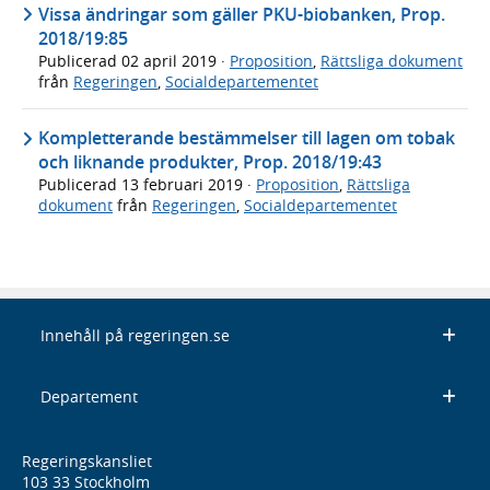
Vissa ändringar som gäller PKU-biobanken, Prop.
2018/19:85
Publicerad
02 april 2019
·
Proposition
,
Rättsliga dokument
från
Regeringen
,
Socialdepartementet
Kompletterande bestämmelser till lagen om tobak
och liknande produkter, Prop. 2018/19:43
Publicerad
13 februari 2019
·
Proposition
,
Rättsliga
dokument
från
Regeringen
,
Socialdepartementet
Innehåll på regeringen.se
Departement
Regeringskansliet
103 33 Stockholm