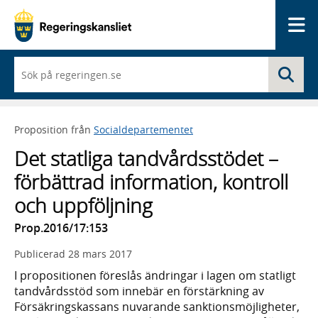
Me
När
Sö
du
börjar
skriva
så
Proposition från
Socialdepartementet
framträder
en
Det statliga tandvårdsstödet –
lista
med
förbättrad information, kontroll
sökförslag
och uppföljning
Prop.2016/17:153
Publicerad
28 mars 2017
I propositionen föreslås ändringar i lagen om statligt
tandvårdsstöd som innebär en förstärkning av
Försäkringskassans nuvarande sanktionsmöjligheter,