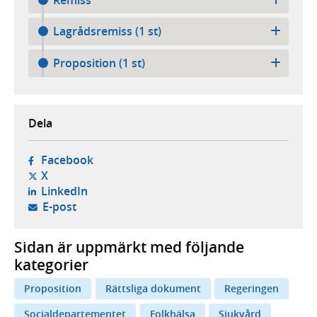
Lagrådsremiss (1 st)
Proposition (1 st)
Dela
- öppnas i ny flik, extern webbplats,
Facebook
- öppnas i ny flik, extern webbplats,
X
- öppnas i ny flik, extern webbplats,
LinkedIn
- öppnar din e-postklient,
E-post
Sidan är uppmärkt med följande
kategorier
Proposition
Rättsliga dokument
Regeringen
Socialdepartementet
Folkhälsa
Sjukvård