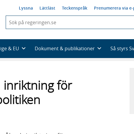
Lyssna
Lättläst
Teckenspråk
Prenumerera via e-
När
du
börjar
skriva
så
rige & EU
Dokument & publikationer
Så styrs S
framträder
en
lista
med
sökförslag
 inriktning för
olitiken