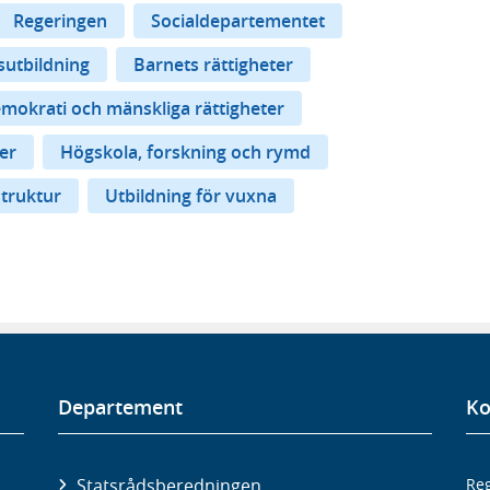
Regeringen
Socialdepartementet
utbildning
Barnets rättigheter
mokrati och mänskliga rättigheter
er
Högskola, forskning och rymd
struktur
Utbildning för vuxna
Departement
Ko
Statsrådsberedningen
Reg