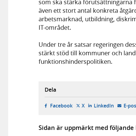
som ska stärka förutsättningarna f
även ett stort antal konkreta åtg
arbetsmarknad, utbildning, diskri
IT-området.
Under tre år satsar regeringen de
stärkt stöd till kommuner och land
funktionshinderspolitiken.
Dela
- öppnas i ny flik, extern w
- öppnas i ny flik, ext
- öppnas i
Facebook
X
LinkedIn
E-pos
Sidan är uppmärkt med följande 