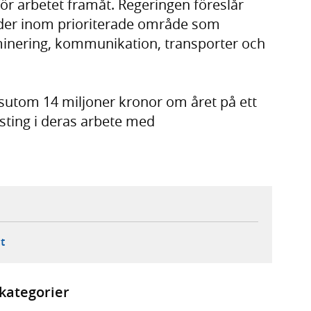
ör arbetet framåt. Regeringen föreslår
ärder inom prioriterade område som
minering, kommunikation, transporter och
ssutom 14 miljoner kronor om året på ett
sting i deras arbete med
ebbplats,
ern webbplats,
 ny flik, extern webbplats,
- öppnar din e-postklient,
t
kategorier