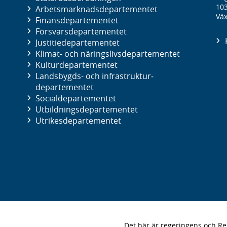
10
Arbetsmarknads­departementet
Väx
Finans­departementet
Försvars­departementet
Justitie­departementet
Klimat- och näringslivs­departementet
Kultur­departementet
Landsbygds- och infrastruktur­
departementet
Social­departementet
Utbildnings­departementet
Utrikes­departementet
Det här är regeringens och 