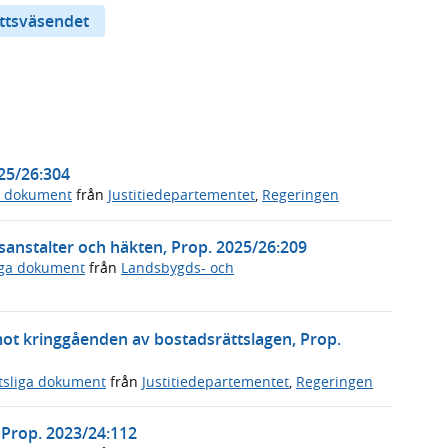
ttsväsendet
025/26:304
a dokument
från
Justitiedepartementet
,
Regeringen
anstalter och häkten, Prop. 2025/26:209
iga dokument
från
Landsbygds- och
 mot kringgåenden av bostadsrättslagen, Prop.
tsliga dokument
från
Justitiedepartementet
,
Regeringen
 Prop. 2023/24:112