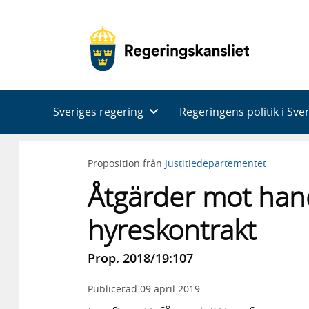
Huvudnavigering
Sveriges regering
Regeringens politik i Sve
Proposition från
Justitiedepartementet
Åtgärder mot ha
hyreskontrakt
Prop. 2018/19:107
Publicerad
09 april 2019