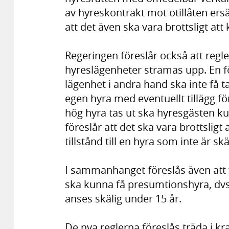
av hyreskontrakt mot otillåten ers
att det även ska vara brottsligt att
Regeringen föreslår också att reg
hyreslägenheter stramas upp. En f
lägenhet i andra hand ska inte få 
egen hyra med eventuellt tillägg f
hög hyra tas ut ska hyresgästen ku
föreslår att det ska vara brottsligt
tillstånd till en hyra som inte är skä
I sammanhanget föreslås även att 
ska kunna få presumtionshyra, dvs
anses skälig under 15 år.
De nya reglerna föreslås träda i kr