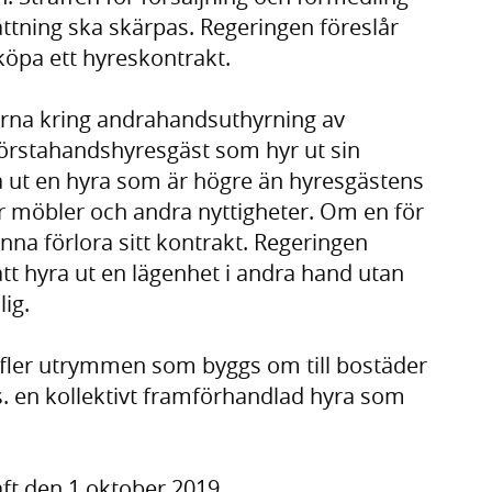
ättning ska skärpas. Regeringen föreslår
 köpa ett hyreskontrakt.
lerna kring andrahandsuthyrning av
örstahandshyresgäst som hyr ut sin
ta ut en hyra som är högre än hyresgästens
ör möbler och andra nyttigheter. Om en för
nna förlora sitt kontrakt. Regeringen
 att hyra ut en lägenhet i andra hand utan
lig.
fler utrymmen som byggs om till bostäder
. en kollektivt framförhandlad hyra som
aft den 1 oktober 2019.