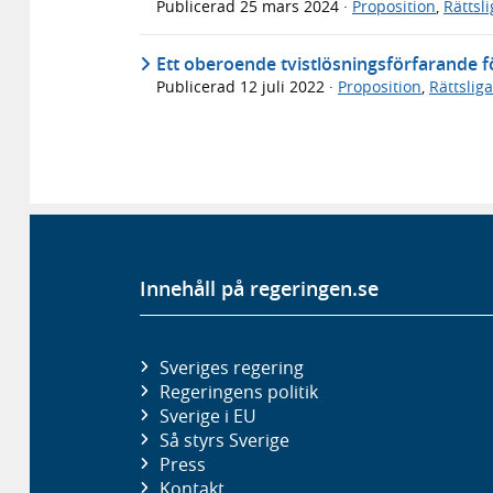
Publicerad
25 mars 2024
·
Proposition
,
Rättsl
Ett oberoende tvistlösningsförfarande fö
Publicerad
12 juli 2022
·
Proposition
,
Rättslig
Innehåll på regeringen.se
Sveriges regering
Regeringens politik
Sverige i EU
Så styrs Sverige
Press
Kontakt