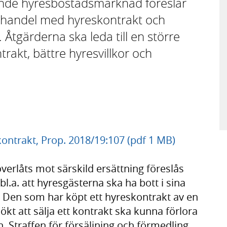
erande hyresbostadsmarknad föreslår
thandel med hyreskontrakt och
 Åtgärderna ska leda till en större
rakt, bättre hyresvillkor och
ntrakt, Prop. 2018/19:107 (pdf 1 MB)
överlåts mot särskild ersättning föreslås
bl.a. att hyresgästerna ska ha bott i sina
t. Den som har köpt ett hyreskontrakt av en
kt att sälja ett kontrakt ska kunna förlora
 Straffen för försäljning och förmedling