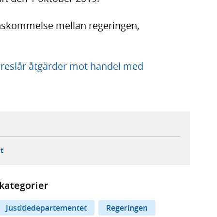
nskommelse mellan regeringen,
reslår åtgärder mot handel med
ebbplats,
ern webbplats,
 ny flik, extern webbplats,
- öppnar din e-postklient,
t
kategorier
Justitiedepartementet
Regeringen