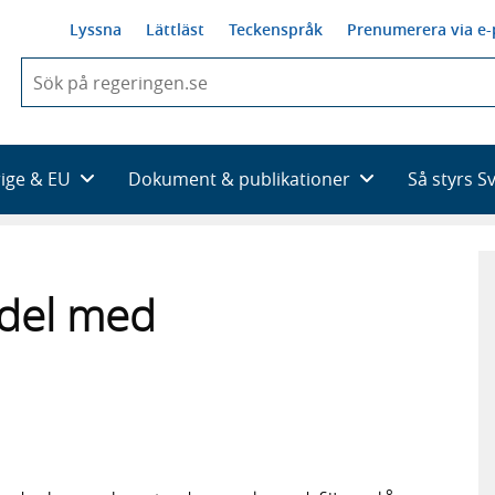
Lyssna
Lättläst
Teckenspråk
Prenumerera via e-
När
du
börjar
skriva
så
rige & EU
Dokument & publikationer
Så styrs S
framträder
en
lista
med
sökförslag
ndel med