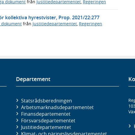
iga dokument
från
Justitiedepartementet
,
Regeringen
r kollektiva hyrestvister, Prop. 2021/22:277
a dokument
från
Justitiedepartementet
,
Regeringen
Departement
Ko
Statsrådsberedningen
Reg
10
Arbetsmarknads­departementet
Väx
Finans­departementet
Försvars­departementet
Justitie­departementet
Klimat- och näringslivs­departementet