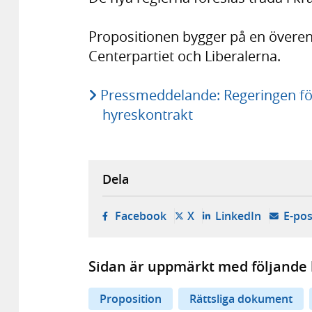
Propositionen bygger på en övere
Centerpartiet och Liberalerna.
Pressmeddelande: Regeringen fö
hyreskontrakt
Dela
- öppnas i ny flik, extern w
- öppnas i ny flik, ext
- öppnas i
Facebook
X
LinkedIn
E-pos
Sidan är uppmärkt med följande 
Proposition
Rättsliga dokument