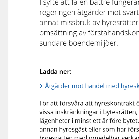
I syfte att få en bättre fung
regeringen åtgärder mot svar
annat missbruk av hyresrätter.
omsättning av förstahandskont
sundare boendemiljöer.
Ladda ner:
Åtgärder mot handel med hyresko
För att försvåra att hyreskontrakt 
vissa inskränkningar i bytesrätten, 
lägenheter i minst ett år före byte
annan hyresgäst eller som har försö
hyresrätten med omedelbar verkan.