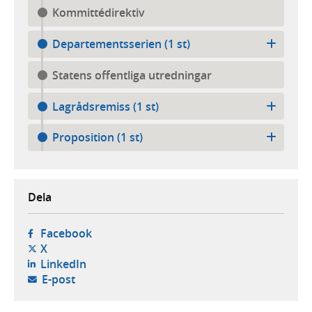
Kommittédirektiv
Departementsserien (1 st)
Statens offentliga utredningar
Lagrådsremiss (1 st)
Proposition (1 st)
Dela
- öppnas i ny flik, extern webbplats,
Facebook
- öppnas i ny flik, extern webbplats,
X
- öppnas i ny flik, extern webbplats,
LinkedIn
- öppnar din e-postklient,
E-post