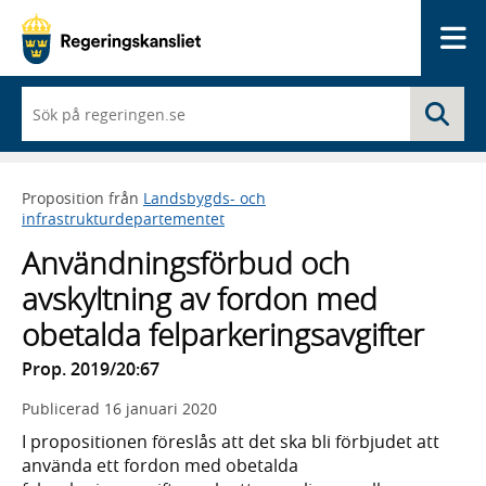
Me
När
Sö
du
börjar
skriva
så
Proposition från
Landsbygds- och
framträder
infrastrukturdepartementet
en
lista
Användningsförbud och
med
sökförslag
avskyltning av fordon med
obetalda felparkeringsavgifter
Prop. 2019/20:67
Publicerad
16 januari 2020
I propositionen föreslås att det ska bli förbjudet att
använda ett fordon med obetalda