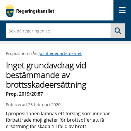
Me
När
Sö
du
börjar
skriva
så
Proposition från
Justitiedepartementet
framträder
en
Inget grundavdrag vid
lista
med
bestämmande av
sökförslag
brottsskadeersättning
Prop. 2019/20:87
Publicerad
25 februari 2020
I propositionen lämnas ett förslag som innebär
förbättrade möjligheter för brottsoffer att få
ersättning för skada till följd av brott.