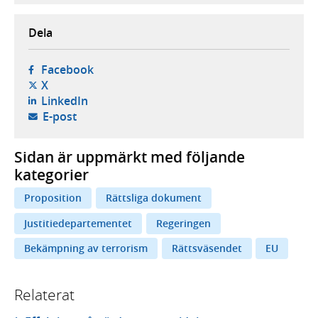
Dela
- öppnas i ny flik, extern webbplats,
Facebook
- öppnas i ny flik, extern webbplats,
X
- öppnas i ny flik, extern webbplats,
LinkedIn
- öppnar din e-postklient,
E-post
Sidan är uppmärkt med följande
kategorier
Proposition
Rättsliga dokument
Justitiedepartementet
Regeringen
Bekämpning av terrorism
Rättsväsendet
EU
Relaterat