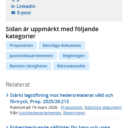
- öppnas i ny flik, extern webbplats,
LinkedIn
- öppnar din e-postklient,
E-post
Sidan är uppmärkt med följande
kategorier
Proposition
Rättsliga dokument
Justitiedepartementet
Regeringen
Barnets rättigheter
Rättsväsendet
Relaterat
Stärkt lagstiftning mot hedersrelaterat våld och
förtryck, Prop. 2025/26:213
Publicerad
19 mars 2026
·
Proposition
,
Rättsliga dokument
från
Justitiedepartementet
,
Regeringen
Frihetsberövande påföljder för barn och unga,