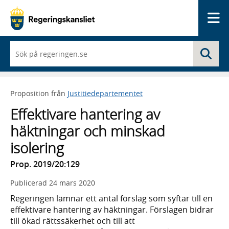
Me
När
Sö
du
börjar
skriva
så
Proposition från
Justitiedepartementet
framträder
en
Effektivare hantering av
lista
med
häktningar och minskad
sökförslag
isolering
Prop. 2019/20:129
Publicerad
24 mars 2020
Regeringen lämnar ett antal förslag som syftar till en
effektivare hantering av häktningar. Förslagen bidrar
till ökad rättssäkerhet och till att