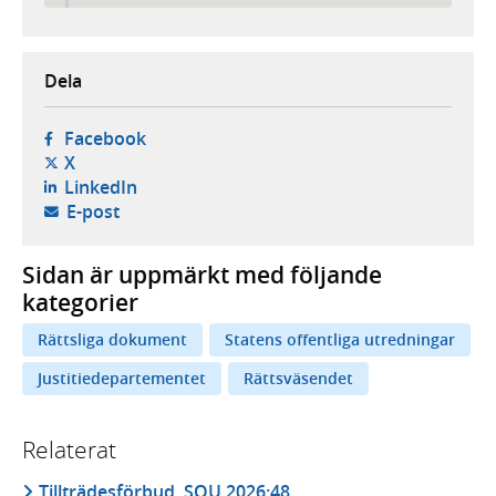
Dela
- öppnas i ny flik, extern webbplats,
Facebook
- öppnas i ny flik, extern webbplats,
X
- öppnas i ny flik, extern webbplats,
LinkedIn
- öppnar din e-postklient,
E-post
Sidan är uppmärkt med följande
kategorier
Rättsliga dokument
Statens offentliga utredningar
Justitiedepartementet
Rättsväsendet
Relaterat
Tillträdesförbud, SOU 2026:48