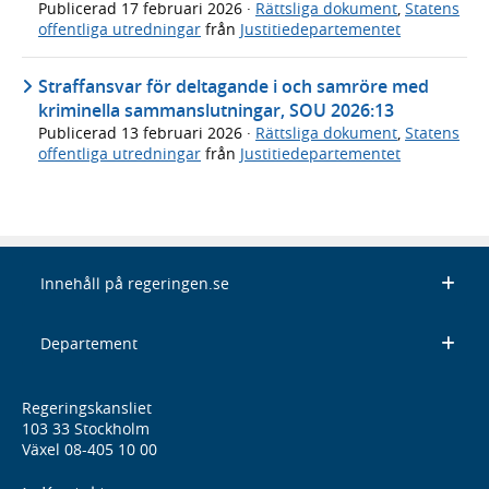
Publicerad
17 februari 2026
·
Rättsliga dokument
,
Statens
offentliga utredningar
från
Justitiedepartementet
Straffansvar för deltagande i och samröre med
kriminella sammanslutningar, SOU 2026:13
Publicerad
13 februari 2026
·
Rättsliga dokument
,
Statens
offentliga utredningar
från
Justitiedepartementet
Innehåll på regeringen.se
Departement
Regeringskansliet
103 33 Stockholm
Växel 08-405 10 00