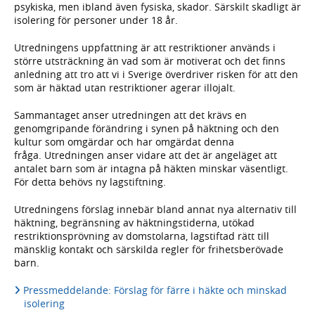
psykiska, men ibland även fysiska, skador. Särskilt skadligt är
isolering för personer under 18 år.
Utredningens uppfattning är att restriktioner används i
större utsträckning än vad som är motiverat och det finns
anledning att tro att vi i Sverige överdriver risken för att den
som är häktad utan restriktioner agerar illojalt.
Sammantaget anser utredningen att det krävs en
genomgripande förändring i synen på häktning och den
kultur som omgärdar och har omgärdat denna
fråga. Utredningen anser vidare att det är angeläget att
antalet barn som är intagna på häkten minskar väsentligt.
För detta behövs ny lagstiftning.
Utredningens förslag innebär bland annat nya alternativ till
häktning, begränsning av häktningstiderna, utökad
restriktionsprövning av domstolarna, lagstiftad rätt till
mänsklig kontakt och särskilda regler för frihetsberövade
barn.
Pressmeddelande: Förslag för färre i häkte och minskad
isolering