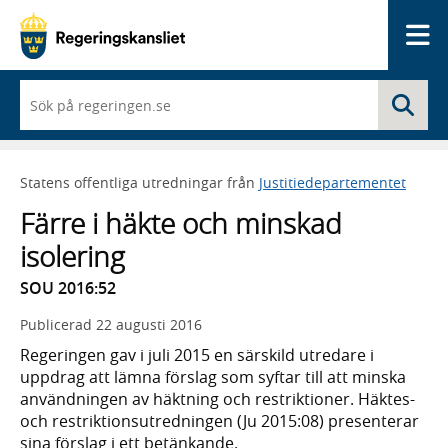
Me
När
Sö
du
börjar
skriva
så
Statens offentliga utredningar från
Justitiedepartementet
framträder
en
Färre i häkte och minskad
lista
med
isolering
sökförslag
SOU 2016:52
Publicerad
22 augusti 2016
Regeringen gav i juli 2015 en särskild utredare i
uppdrag att lämna förslag som syftar till att minska
användningen av häktning och restriktioner. Häktes-
och restriktionsutredningen (Ju 2015:08) presenterar
sina förslag i ett betänkande.