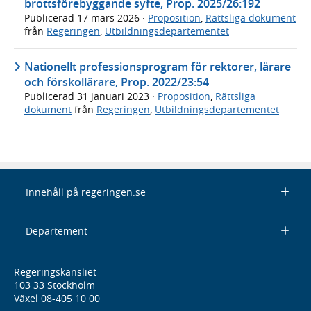
brottsförebyggande syfte, Prop. 2025/26:192
Publicerad
17 mars 2026
·
Proposition
,
Rättsliga dokument
från
Regeringen
,
Utbildningsdepartementet
Nationellt professionsprogram för rektorer, lärare
och förskollärare, Prop. 2022/23:54
Publicerad
31 januari 2023
·
Proposition
,
Rättsliga
dokument
från
Regeringen
,
Utbildningsdepartementet
Innehåll på regeringen.se
Departement
Regeringskansliet
103 33 Stockholm
Växel 08-405 10 00