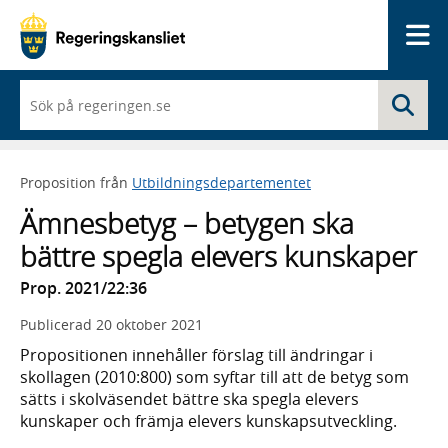
Me
När
Sö
du
börjar
skriva
så
Proposition från
Utbildningsdepartementet
framträder
en
Ämnesbetyg – betygen ska
lista
med
bättre spegla elevers kunskaper
sökförslag
Prop. 2021/22:36
Publicerad
20 oktober 2021
Propositionen innehåller förslag till ändringar i
skollagen (2010:800) som syftar till att de betyg som
sätts i skolväsendet bättre ska spegla elevers
kunskaper och främja elevers kunskapsutveckling.