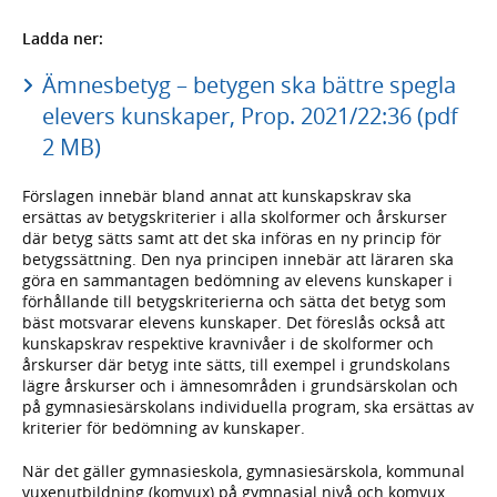
Ladda ner:
Ämnesbetyg – betygen ska bättre spegla
elevers kunskaper, Prop. 2021/22:36 (pdf
2 MB)
Förslagen innebär bland annat att kunskapskrav ska
ersättas av betygskriterier i alla skolformer och årskurser
där betyg sätts samt att det ska införas en ny princip för
betygssättning. Den nya principen innebär att läraren ska
göra en sammantagen bedömning av elevens kunskaper i
förhållande till betygskriterierna och sätta det betyg som
bäst motsvarar elevens kunskaper. Det föreslås också att
kunskapskrav respektive kravnivåer i de skolformer och
årskurser där betyg inte sätts, till exempel i grundskolans
lägre årskurser och i ämnesområden i grundsärskolan och
på gymnasiesärskolans individuella program, ska ersättas av
kriterier för bedömning av kunskaper.
När det gäller gymnasieskola, gymnasiesärskola, kommunal
vuxenutbildning (komvux) på gymnasial nivå och komvux