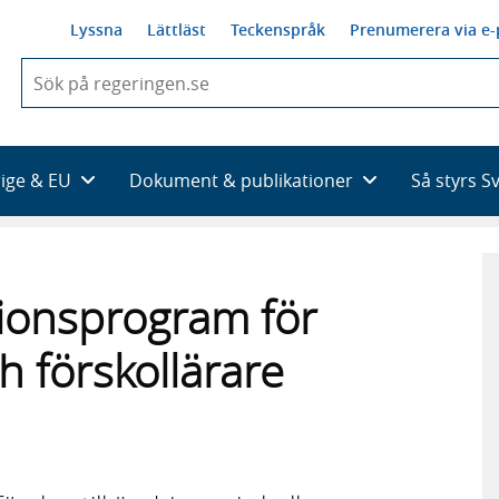
Lyssna
Lättläst
Teckenspråk
Prenumerera via e-
När
du
börjar
skriva
så
rige & EU
Dokument & publikationer
Så styrs S
framträder
en
lista
med
sökförslag
sionsprogram för
ch förskollärare