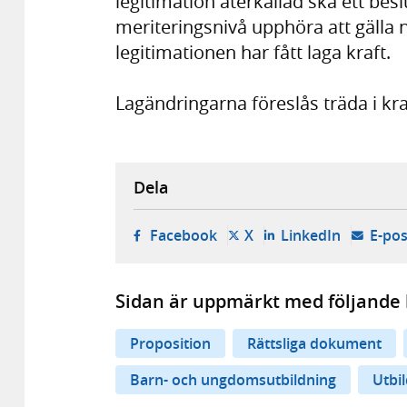
legitimation återkallad ska ett bes
meriteringsnivå upphöra att gälla n
legitimationen har fått laga kraft.
Lagändringarna föreslås träda i kra
Dela
- öppnas i ny flik, extern w
- öppnas i ny flik, ext
- öppnas i
Facebook
X
LinkedIn
E-pos
Sidan är uppmärkt med följande 
Proposition
Rättsliga dokument
Barn- och ungdomsutbildning
Utbi