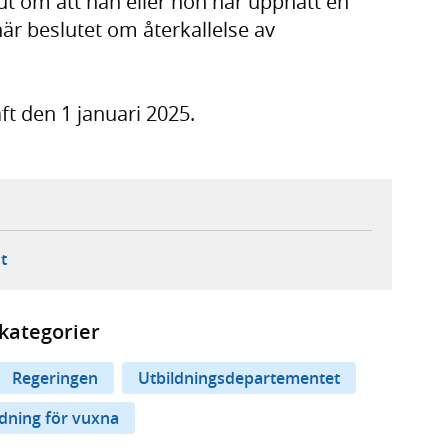
lut om att han eller hon har uppnått en
är beslutet om återkallelse av
ft den 1 januari 2025.
ebbplats,
ern webbplats,
 ny flik, extern webbplats,
- öppnar din e-postklient,
t
kategorier
Regeringen
Utbildningsdepartementet
ldning för vuxna