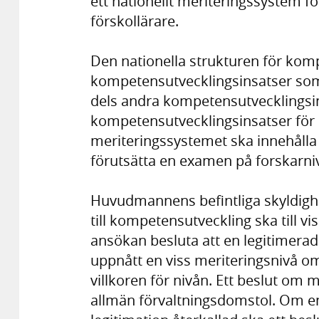
ett nationellt meriteringssystem fö
förskollärare.
Den nationella strukturen för komp
kompetensutvecklingsinsatser som k
dels andra kompetensutvecklingsin
kompetensutvecklingsinsatser för r
meriteringssystemet ska innehålla 
förutsätta en examen på forskarni
Huvudmannens befintliga skyldighet
till kompetensutveckling ska till vi
ansökan besluta att en legitimerad 
uppnått en viss meriteringsnivå om 
villkoren för nivån. Ett beslut om 
allmän förvaltningsdomstol. Om en l