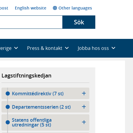
post
English website
Other languages
Sök
verige
Press & kontakt
Jobba hos oss
Lagstiftningskedjan
Kommittédirektiv (7 st)
Departementsserien (2 st)
Statens offentliga
utredningar (5 st)