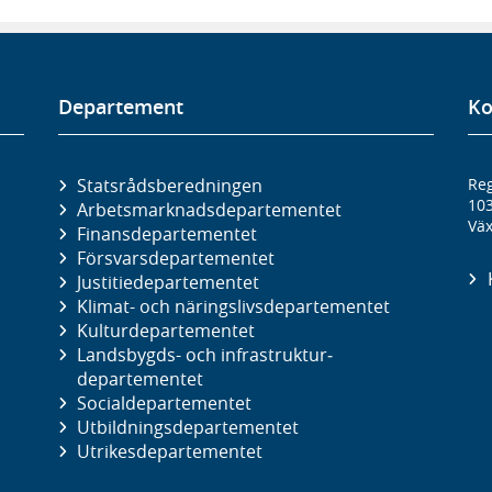
Departement
Ko
Statsrådsberedningen
Reg
10
Arbetsmarknads­departementet
Väx
Finans­departementet
Försvars­departementet
Justitie­departementet
Klimat- och näringslivs­departementet
Kultur­departementet
Landsbygds- och infrastruktur­
departementet
Social­departementet
Utbildnings­departementet
Utrikes­departementet