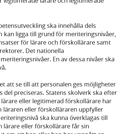
r legitimerade lärare och legitimerade
etensutveckling ska innehålla dels
an ligga till grund för meriteringsnivåer,
satser för lärare och förskollärare samt
ektorer. Det nationella
meriteringsnivåer. En av dessa nivåer ska
vå.
 att se till att personalen ges möjligheter
ss del preciseras. Statens skolverk ska efter
lärare eller legitimerad förskollärare har
läraren eller förskolläraren uppfyller
meriteringsnivå ska kunna överklagas till
ärare eller förskollärare får sin