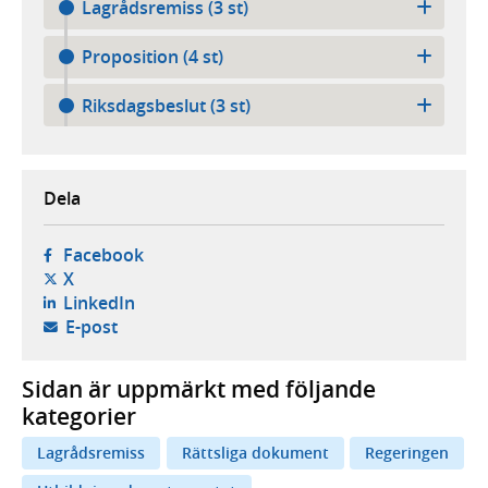
Lagrådsremiss (3 st)
Proposition (4 st)
Riksdagsbeslut (3 st)
Dela
- öppnas i ny flik, extern webbplats,
Facebook
- öppnas i ny flik, extern webbplats,
X
- öppnas i ny flik, extern webbplats,
LinkedIn
- öppnar din e-postklient,
E-post
Sidan är uppmärkt med följande
kategorier
Lagrådsremiss
Rättsliga dokument
Regeringen