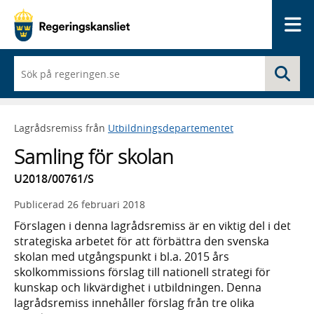
Me
När
Sö
du
börjar
skriva
så
Lagrådsremiss från
Utbildningsdepartementet
framträder
en
Samling för skolan
lista
med
U2018/00761/S
sökförslag
Publicerad
26 februari 2018
Förslagen i denna lagrådsremiss är en viktig del i det
strategiska arbetet för att förbättra den svenska
skolan med utgångspunkt i bl.a. 2015 års
skolkommissions förslag till nationell strategi för
kunskap och likvärdighet i utbildningen. Denna
lagrådsremiss innehåller förslag från tre olika