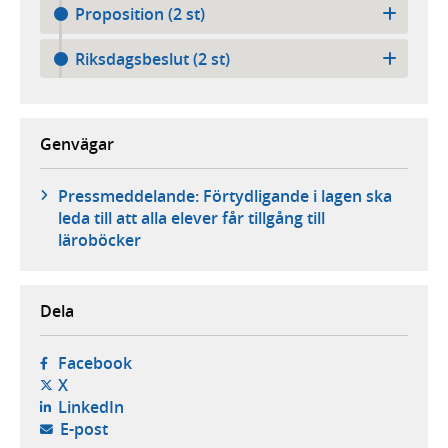
Proposition (2 st)
Riksdagsbeslut (2 st)
Genvägar
Pressmeddelande: Förtydligande i lagen ska
leda till att alla elever får tillgång till
läroböcker
Dela
- öppnas i ny flik, extern webbplats,
Facebook
- öppnas i ny flik, extern webbplats,
X
- öppnas i ny flik, extern webbplats,
LinkedIn
- öppnar din e-postklient,
E-post