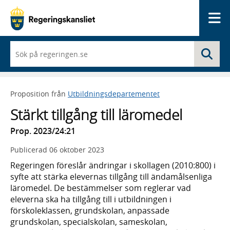
Me
När
Sö
du
börjar
skriva
så
Proposition från
Utbildningsdepartementet
framträder
en
Stärkt tillgång till läromedel
lista
med
Prop. 2023/24:21
sökförslag
Publicerad
06 oktober 2023
Regeringen föreslår ändringar i skollagen (2010:800) i
syfte att stärka elevernas tillgång till ändamålsenliga
läromedel. De bestämmelser som reglerar vad
eleverna ska ha tillgång till i utbildningen i
förskoleklassen, grundskolan, anpassade
grundskolan, specialskolan, sameskolan,