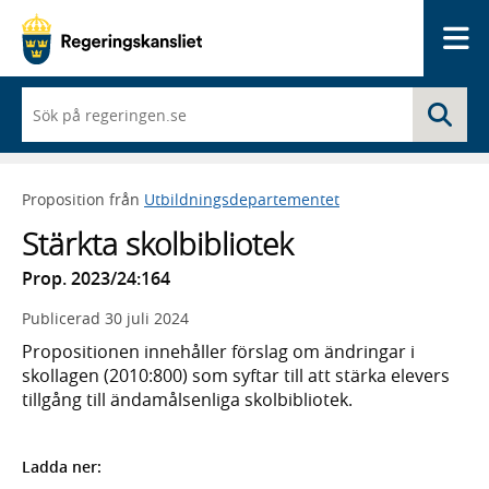
Me
När
Sö
du
börjar
skriva
så
Proposition från
Utbildningsdepartementet
framträder
en
Stärkta skolbibliotek
lista
med
Prop. 2023/24:164
sökförslag
Publicerad
30 juli 2024
Propositionen innehåller förslag om ändringar i
skollagen (2010:800) som syftar till att stärka elevers
tillgång till ändamålsenliga skolbibliotek.
Ladda ner: