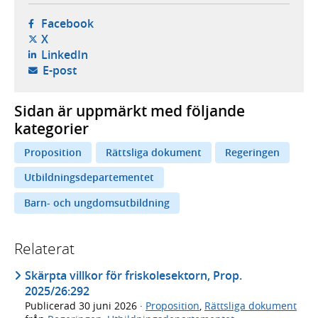
- öppnas i ny flik, extern webbplats,
Facebook
- öppnas i ny flik, extern webbplats,
X
- öppnas i ny flik, extern webbplats,
LinkedIn
- öppnar din e-postklient,
E-post
Sidan är uppmärkt med följande
kategorier
Proposition
Rättsliga dokument
Regeringen
Utbildningsdepartementet
Barn- och ungdomsutbildning
Relaterat
Skärpta villkor för friskolesektorn, Prop.
2025/26:292
Publicerad
30 juni 2026
·
Proposition
,
Rättsliga dokument