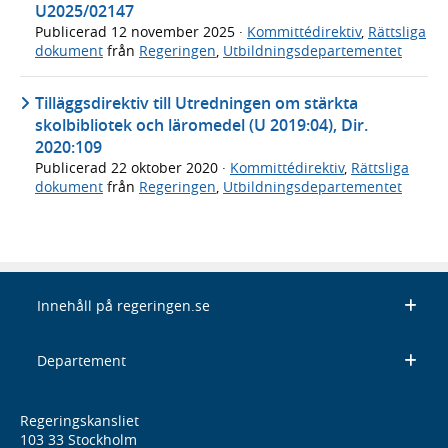
U2025/02147
Publicerad
12 november 2025
·
Kommittédirektiv
,
Rättsliga
dokument
från
Regeringen
,
Utbildningsdepartementet
Tilläggsdirektiv till Utredningen om stärkta
skolbibliotek och läromedel (U 2019:04), Dir.
2020:109
Publicerad
22 oktober 2020
·
Kommittédirektiv
,
Rättsliga
dokument
från
Regeringen
,
Utbildningsdepartementet
Innehåll på regeringen.se
Departement
Regeringskansliet
103 33 Stockholm