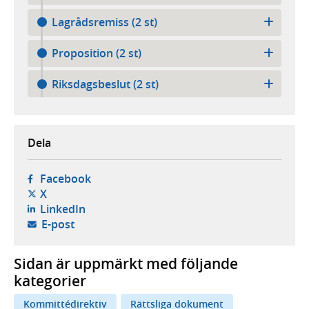
Lagrådsremiss (2 st)
Proposition (2 st)
Riksdagsbeslut (2 st)
Dela
- öppnas i ny flik, extern webbplats,
Facebook
- öppnas i ny flik, extern webbplats,
X
- öppnas i ny flik, extern webbplats,
LinkedIn
- öppnar din e-postklient,
E-post
Sidan är uppmärkt med följande
kategorier
Kommittédirektiv
Rättsliga dokument