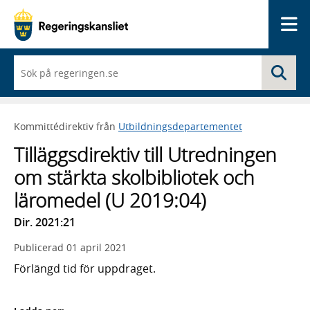
Me
När
Sö
du
börjar
skriva
så
Kommittédirektiv från
Utbildningsdepartementet
framträder
en
Tilläggsdirektiv till Utredningen
lista
med
om stärkta skolbibliotek och
sökförslag
läromedel (U 2019:04)
Dir. 2021:21
Publicerad
01 april 2021
Förlängd tid för uppdraget.