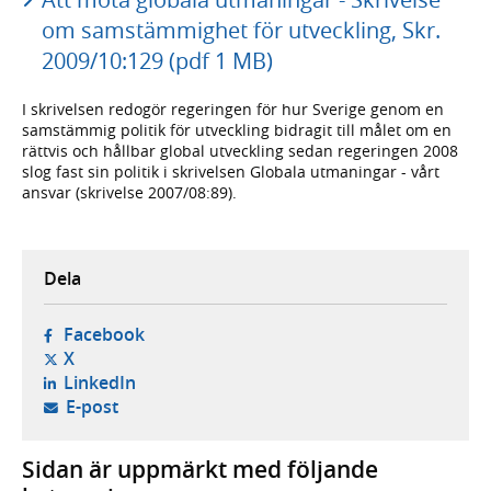
om samstämmighet för utveckling, Skr.
2009/10:129 (pdf 1 MB)
I skrivelsen redogör regeringen för hur Sverige genom en
samstämmig politik för utveckling bidragit till målet om en
rättvis och hållbar global utveckling sedan regeringen 2008
slog fast sin politik i skrivelsen Globala utmaningar - vårt
ansvar (skrivelse 2007/08:89).
Dela
- öppnas i ny flik, extern webbplats,
Facebook
- öppnas i ny flik, extern webbplats,
X
- öppnas i ny flik, extern webbplats,
LinkedIn
- öppnar din e-postklient,
E-post
Sidan är uppmärkt med följande