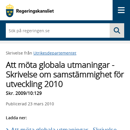
Me
När
Sö
du
börjar
skriva
så
Skrivelse från
Utrikesdepartementet
framträder
en
Att möta globala utmaningar -
lista
med
Skrivelse om samstämmighet för
sökförslag
utveckling 2010
Skr. 2009/10:129
Publicerad
23 mars 2010
Ladda ner:
Att möta globala utmaningar - Skrivelse