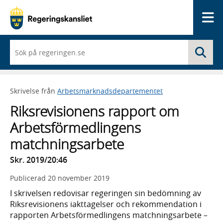
Me
När
Sö
du
börjar
skriva
så
Skrivelse från
Arbetsmarknadsdepartementet
framträder
en
Riksrevisionens rapport om
lista
med
Arbetsförmedlingens
sökförslag
matchningsarbete
Skr. 2019/20:46
Publicerad
20 november 2019
I skrivelsen redovisar regeringen sin bedömning av
Riksrevisionens iakttagelser och rekommendation i
rapporten Arbetsförmedlingens matchningsarbete –