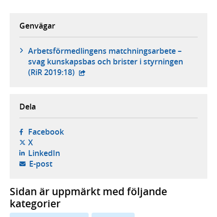
Genvägar
Arbetsförmedlingens matchningsarbete –
svag kunskapsbas och brister i styrningen
- extern webbplats,
(RiR 2019:18)
Dela
- öppnas i ny flik, extern webbplats,
Facebook
- öppnas i ny flik, extern webbplats,
X
- öppnas i ny flik, extern webbplats,
LinkedIn
- öppnar din e-postklient,
E-post
Sidan är uppmärkt med följande
kategorier