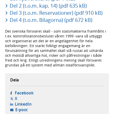
Del 2 (t.o.m. kap. 14) (pdf 635 kB)
Del 3 (t.o.m. Reservationer) (pdf 910 kB)
Del 4 (t.o.m. Bilagorna) (pdf 672 kB)
Det svenska försvaret skall - som statsmakterna framhållit i
t.ex. kontrollstationsbeslutet våren 1999 -vara så utbyggt
och organiserat att det är en angelägenhet för hela
befolkningen. Ett starkt folkligt engagemang är en
förutsättning för att samhället skall stå rustat att uthärda
och motstå allvarliga hot, risker och påfrestningar i både
fred och krig. Enligt utredningens mening skall försvaret
grundas på ett system med allmän totalförsvarsplikt.
Dela
- öppnas i ny flik, extern webbplats,
Facebook
- öppnas i ny flik, extern webbplats,
X
- öppnas i ny flik, extern webbplats,
LinkedIn
- öppnar din e-postklient,
E-post