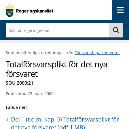
Me
När
Sö
du
börjar
skriva
så
Statens offentliga utredningar från
Försvarsdepartementet
framträder
en
Totalförsvarsplikt för det nya
lista
med
försvaret
sökförslag
SOU 2000:21
Publicerad
22 mars 2000
Ladda ner:
Del 1 (t.o.m. kap. 5) Totalförsvarsplikt för
det nya försvaret (pdf 1 MB)