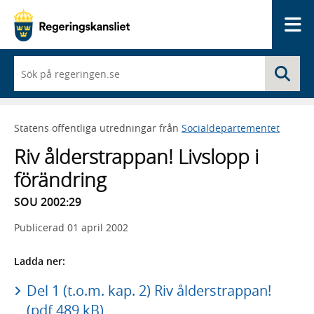
Me
När
Sö
du
börjar
skriva
så
Statens offentliga utredningar från
Socialdepartementet
framträder
en
Riv ålderstrappan! Livslopp i
lista
med
förändring
sökförslag
SOU 2002:29
Publicerad
01 april 2002
Ladda ner:
Del 1 (t.o.m. kap. 2) Riv ålderstrappan!
(pdf 489 kB)