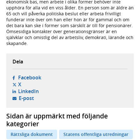
ekonomisk bas, men arbete i olika former behöver inte
upphöra för alla vid en viss ålder. En person som är äldre än
65 och vill påverka politiska beslut eller arbeta frivilligt
funderar inte över om han eller hon är för gammal och om
det bara kan ske i former som särskilt är till för pensionärer.
Ömsesidiga kontakter över generationsgränser är en
självklar och omistlig del av arbetsliv, demokrati, lärande och
skapande.
Dela
- öppnas i ny flik, extern webbplats,
Facebook
- öppnas i ny flik, extern webbplats,
X
- öppnas i ny flik, extern webbplats,
LinkedIn
- öppnar din e-postklient,
E-post
Sidan är uppmärkt med följande
kategorier
Rättsliga dokument
Statens offentliga utredningar