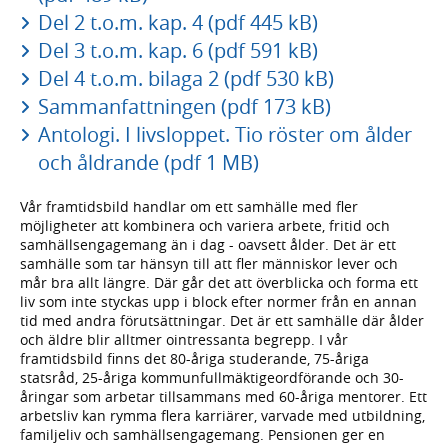
Del 2 t.o.m. kap. 4 (pdf 445 kB)
Del 3 t.o.m. kap. 6 (pdf 591 kB)
Del 4 t.o.m. bilaga 2 (pdf 530 kB)
Sammanfattningen (pdf 173 kB)
Antologi. I livsloppet. Tio röster om ålder
och åldrande (pdf 1 MB)
Vår framtidsbild handlar om ett samhälle med fler
möjligheter att kombinera och variera arbete, fritid och
samhällsengagemang än i dag - oavsett ålder. Det är ett
samhälle som tar hänsyn till att fler människor lever och
mår bra allt längre. Där går det att överblicka och forma ett
liv som inte styckas upp i block efter normer från en annan
tid med andra förutsättningar. Det är ett samhälle där ålder
och äldre blir alltmer ointressanta begrepp. I vår
framtidsbild finns det 80-åriga studerande, 75-åriga
statsråd, 25-åriga kommunfullmäktigeordförande och 30-
åringar som arbetar tillsammans med 60-åriga mentorer. Ett
arbetsliv kan rymma flera karriärer, varvade med utbildning,
familjeliv och samhällsengagemang. Pensionen ger en