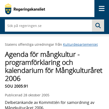
Me
När
Sö
du
börjar
skriva
så
Statens offentliga utredningar från
Kulturdepartementet
framträder
en
Agenda för mångkultur -
lista
med
programförklaring och
sökförslag
kalendarium för Mångkulturåret
2006
SOU 2005:91
Publicerad
28 oktober 2005
Delbetänkande av Kommittén för samordning av
Mångkulturåret 2006.