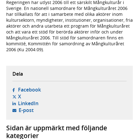
Regeringen har utlyst 2006 till ett särskilt Mångkulturår i
Sverige. En nationell samordnare för Mångkulturåret 2006
har tillkallats för att i samarbete med olika aktörer inom
kultursektorn, myndigheter, institutioner, organisationer, fria
aktörer och andra utarbeta ett program för Mångkulturåret
och att vara ett stöd för berörda aktörer inför och under
Mångkulturåret 2006. Till stöd för samordnaren finns en
kommitté, Kommittén för samordning av Mångkulturåret
2006 (Ku 2004:09).
Dela
- öppnas i ny flik, extern webbplats,
Facebook
- öppnas i ny flik, extern webbplats,
X
- öppnas i ny flik, extern webbplats,
LinkedIn
- öppnar din e-postklient,
E-post
Sidan är uppmärkt med följande
kategorier