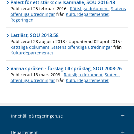
Palett för ett stärkt civilsamhälle, SOU 2016:13
Publicerad
25 februari 2016
·
Rättsliga dokument
,
Statens
offentliga utredningar
från
Kulturdepartementet
,
Regeringen
Lättläst, SOU 2013:58
Publicerad
28 augusti 2013
· Uppdaterad
02 april 2015
·
Rättsliga dokument
,
Statens offentliga utredningar
från
Kulturdepartementet
Värna språken - förslag till språklag, SOU 2008:26
Publicerad
18 mars 2008
·
Rättsliga dokument
,
Statens
offentliga utredningar
från
Kulturdepartementet
Innehåll på regeringen.se
Departement