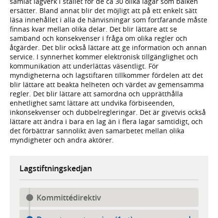
samlat lagverk i stället för de ca 30 olika lagar som balken
ersätter. Bland annat blir det möjligt att på ett enkelt sätt
läsa innehållet i alla de hänvisningar som fortfarande måste
finnas kvar mellan olika delar. Det blir lättare att se
samband och konsekvenser i fråga om olika regler och
åtgärder. Det blir också lättare att ge information och annan
service. I synnerhet kommer elektronisk tillgänglighet och
kommunikation att underlättas väsentligt. För
myndigheterna och lagstiftaren tillkommer fördelen att det
blir lättare att beakta helheten och värdet av gemensamma
regler. Det blir lättare att samordna och upprätthålla
enhetlighet samt lättare att undvika förbiseenden,
inkonsekvenser och dubbelregleringar. Det är givetvis också
lättare att ändra i bara en lag än i flera lagar samtidigt, och
det förbättrar sannolikt även samarbetet mellan olika
myndigheter och andra aktörer.
Lagstiftningskedjan
Kommittédirektiv