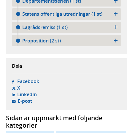
Departementsserien (1 st)
Statens offentliga utredningar (1 st)
Lagrådsremiss (1 st)
Proposition (2 st)
Dela
- öppnas i ny flik, extern webbplats,
Facebook
- öppnas i ny flik, extern webbplats,
X
- öppnas i ny flik, extern webbplats,
LinkedIn
- öppnar din e-postklient,
E-post
Sidan är uppmärkt med följande
kategorier