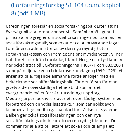
(Författningsförslag 51-104 t.o.m. kapitel
8) (pdf 1 MB)
Utredningen föreslår en socialförsäkringsbalk Efter att ha
övervägt olika alternativ anser vi i SamSol enhälligt att i
princip alla lagregler om socialförsäkringen bör samlas i en
socialförsäkringsbalk, som ersätter ca 30 nuvarande lagar.
Förmånerna administreras av den nya myndigheten
Försäkringskassan och Premiepensionsmyndigheten. Vi har
haft förebilder från Frankrike, Irland, Norge och Tyskland. Vi
har också tittat på EG-förordningarna 1408/71 och 883/2004
samt på miljöbalken och inkomstskattelagen (1999:1229). Vi
anser att bl.a. följande allmänna fördelar följer med en
heltäckande socialförsäkringsbalk. För det första får man
givetvis den överskådliga helhetsbild som är det
övergripande målet för vårt utredningsuppdrag.
Medborgarperspektivet kräver ett överskådligt system med
förbättrad och enhetlig lagstruktur, som sannolikt även
kommer att ge medborgarna ökad förståelse för systemet.
Balken ger också socialförsäkringen och den nya
socialförsäkringsadministrationen en tydlig identitet. Det
kommer för alla att bli lättare att söka i och tillämpa ett