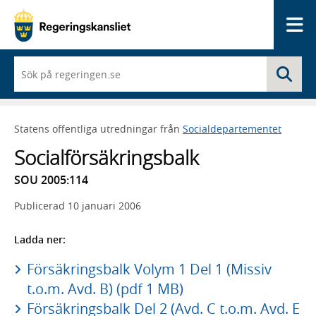
Me
När
Sö
du
börjar
skriva
så
Statens offentliga utredningar från
Socialdepartementet
framträder
en
Socialförsäkringsbalk
lista
med
SOU 2005:114
sökförslag
Publicerad
10 januari 2006
Ladda ner:
Försäkringsbalk Volym 1 Del 1 (Missiv
t.o.m. Avd. B) (pdf 1 MB)
Försäkringsbalk Del 2 (Avd. C t.o.m. Avd. E