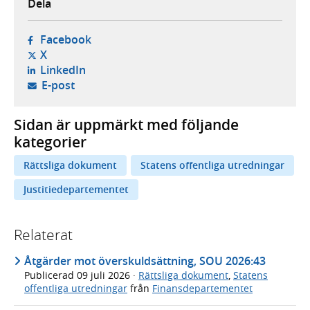
Dela
- öppnas i ny flik, extern webbplats,
Facebook
- öppnas i ny flik, extern webbplats,
X
- öppnas i ny flik, extern webbplats,
LinkedIn
- öppnar din e-postklient,
E-post
Sidan är uppmärkt med följande
kategorier
Rättsliga dokument
Statens offentliga utredningar
Justitiedepartementet
Relaterat
Åtgärder mot överskuldsättning, SOU 2026:43
Publicerad
09 juli 2026
·
Rättsliga dokument
,
Statens
offentliga utredningar
från
Finansdepartementet