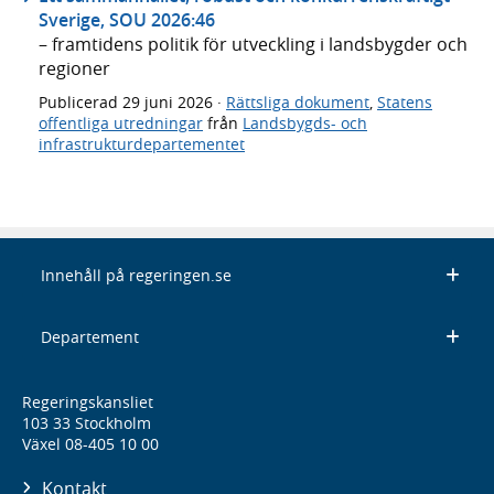
Sverige, SOU 2026:46
– framtidens politik för utveckling i landsbygder och
regioner
Publicerad
29 juni 2026
·
Rättsliga dokument
,
Statens
offentliga utredningar
från
Landsbygds- och
infrastrukturdepartementet
Innehåll på regeringen.se
Departement
Regeringskansliet
103 33 Stockholm
Växel 08-405 10 00
Kontakt