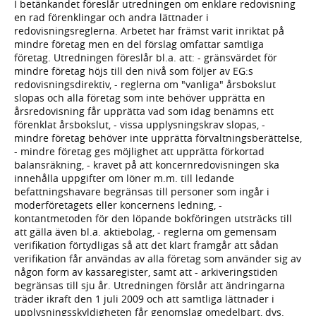
I betänkandet föreslår utredningen om enklare redovisning
en rad förenklingar och andra lättnader i
redovisningsreglerna. Arbetet har främst varit inriktat på
mindre företag men en del förslag omfattar samtliga
företag. Utredningen föreslår bl.a. att: - gränsvärdet för
mindre företag höjs till den nivå som följer av EG:s
redovisningsdirektiv, - reglerna om "vanliga" årsbokslut
slopas och alla företag som inte behöver upprätta en
årsredovisning får upprätta vad som idag benämns ett
förenklat årsbokslut, - vissa upplysningskrav slopas, -
mindre företag behöver inte upprätta förvaltningsberättelse,
- mindre företag ges möjlighet att upprätta förkortad
balansräkning, - kravet på att koncernredovisningen ska
innehålla uppgifter om löner m.m. till ledande
befattningshavare begränsas till personer som ingår i
moderföretagets eller koncernens ledning, -
kontantmetoden för den löpande bokföringen utsträcks till
att gälla även bl.a. aktiebolag, - reglerna om gemensam
verifikation förtydligas så att det klart framgår att sådan
verifikation får användas av alla företag som använder sig av
någon form av kassaregister, samt att - arkiveringstiden
begränsas till sju år. Utredningen förslår att ändringarna
träder ikraft den 1 juli 2009 och att samtliga lättnader i
upplysningsskyldigheten får genomslag omedelbart, dvs.