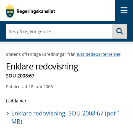
Me
När
Sö
du
börjar
skriva
så
Statens offentliga utredningar från
Justitiedepartementet
framträder
en
Enklare redovisning
lista
med
SOU 2008:67
sökförslag
Publicerad
18 juni 2008
Ladda ner:
Enklare redovisning, SOU 2008:67 (pdf 1
MB)