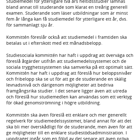
Studiemedel för ytterligare två års heltidsstudier lämnas
bland annat till studerande som klarat en treårig generell
examen. Studerande som läser utbildningar som är minst
fem år långa kan få studiemedel för ytterligare ett år, dvs.
för sammanlagt sju år.
Kommittén föreslår också att studiemedel i framtiden ska
betalas ut i efterskott med ett månadsbelopp.
Studiesociala kommittén har haft i uppdrag att överväga och
föreslå åtgärder utifrån att studiemedelssystemet och de
sociala trygghetssystemen ska samverka på ett optimalt sätt.
Kommittén har haft i uppdrag att föreslå hur beloppsnivåer
och fribelopp ska se ut för att ge de studerande en skälig
levnadsnivå och därigenom möjligheter att bedriva
framgångsrika studier. I det senare ligger även att utreda
och föreslå hur studiemedlen kan användas som ett verktyg
för ökad genomströmning i högre utbildning.
Kommittén ska även föreslå ett enklare och mer generellt
regelverk för studiemedelssystemet, bland annat för att det
ska bli mer överskådligt för de studerande, men även för att
ge möjligheter till en enklare studiestödsadministration. I
uppdraget ingår som en följd av det senare att även pröva