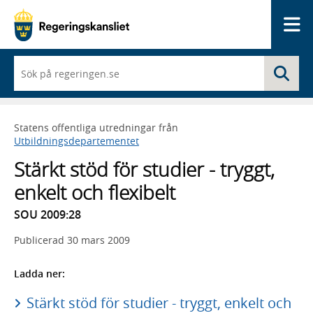
Me
När
Sö
du
börjar
skriva
så
Statens offentliga utredningar från
framträder
Utbildningsdepartementet
en
lista
Stärkt stöd för studier - tryggt,
med
sökförslag
enkelt och flexibelt
SOU 2009:28
Publicerad
30 mars 2009
Ladda ner:
Stärkt stöd för studier - tryggt, enkelt och