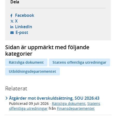
Dela
- öppnas i ny flik, extern webbplats,
Facebook
- öppnas i ny flik, extern webbplats,
X
- öppnas i ny flik, extern webbplats,
LinkedIn
- öppnar din e-postklient,
E-post
Sidan är uppmärkt med följande
kategorier
Rättsliga dokument
Statens offentliga utredningar
Utbildningsdepartementet
Relaterat
Åtgärder mot överskuldsättning, SOU 2026:43
Publicerad
09 juli 2026
·
Rättsliga dokument
,
Statens
offentliga utredningar
från
Finansdepartementet