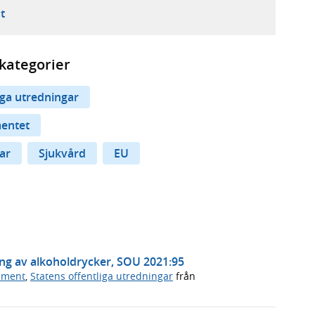
ebbplats,
ern webbplats,
 ny flik, extern webbplats,
- öppnar din e-postklient,
t
kategorier
iga utredningar
mentet
ar
Sjukvård
EU
ning av alkoholdrycker, SOU 2021:95
ument
,
Statens offentliga utredningar
från