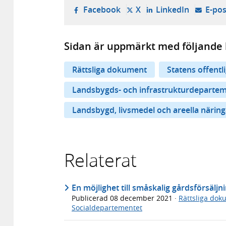
- öppnas i ny flik, extern w
- öppnas i ny flik, ext
- öppnas i
Facebook
X
LinkedIn
E-pos
Sidan är uppmärkt med följande 
Rättsliga dokument
Statens offentl
Landsbygds- och infrastrukturdeparte
Landsbygd, livsmedel och areella näring
Relaterat
En möjlighet till småskalig gårdsförsälj
Publicerad
08 december 2021
·
Rättsliga dok
Socialdepartementet