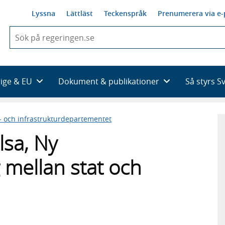
Lyssna
Lättläst
Teckenspråk
Prenumerera via e-
När
du
börjar
skriva
så
rige & EU
Dokument & publikationer
Så styrs S
framträder
en
lista
 och infrastrukturdepartementet
med
sökförslag
lsa, Ny
 mellan stat och