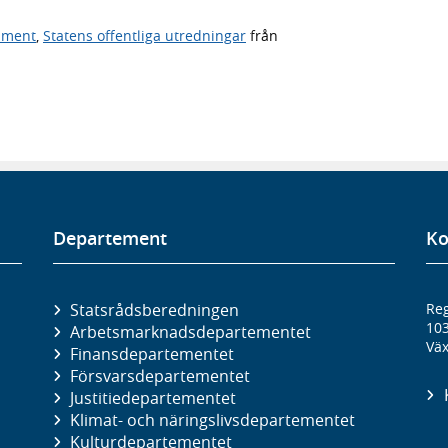
ument
,
Statens offentliga utredningar
från
Departement
Ko
Statsrådsberedningen
Reg
10
Arbetsmarknads­departementet
Väx
Finans­departementet
Försvars­departementet
Justitie­departementet
Klimat- och näringslivs­departementet
Kultur­departementet