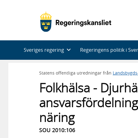
Huvudnavigering
Sveriges regering
Regeringens politik i Sve
Statens offentliga utredningar från
Landsbygds-
Folkhälsa - Djurhä
ansvarsfördelning
näring
SOU 2010:106