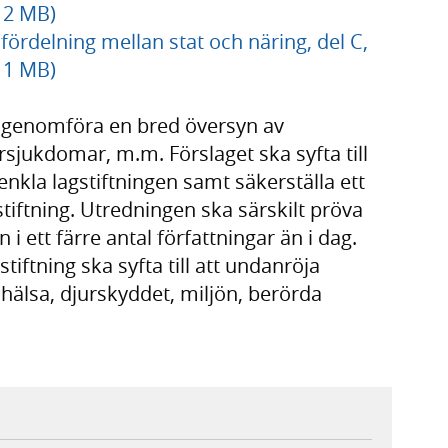
f 2 MB)
fördelning mellan stat och näring, del C,
f 1 MB)
t genomföra en bred översyn av
jukdomar, m.m. Förslaget ska syfta till
enkla lagstiftningen samt säkerställa ett
iftning. Utredningen ska särskilt pröva
 i ett färre antal författningar än i dag.
iftning ska syfta till att undanröja
hälsa, djurskyddet, miljön, berörda