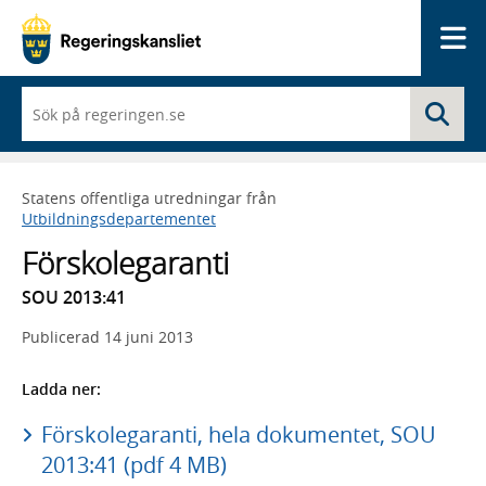
Me
När
Sö
du
börjar
skriva
så
Statens offentliga utredningar från
framträder
Utbildningsdepartementet
en
lista
Förskolegaranti
med
sökförslag
SOU 2013:41
Publicerad
14 juni 2013
Ladda ner:
Förskolegaranti, hela dokumentet, SOU
2013:41 (pdf 4 MB)