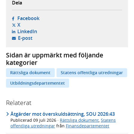
Dela
- öppnas i ny flik, extern webbplats,
Facebook
- öppnas i ny flik, extern webbplats,
X
- öppnas i ny flik, extern webbplats,
LinkedIn
- öppnar din e-postklient,
E-post
Sidan är uppmärkt med följande
kategorier
Rättsliga dokument
Statens offentliga utredningar
Utbildningsdepartementet
Relaterat
Åtgärder mot överskuldsättning, SOU 2026:43
Publicerad
09 juli 2026
·
Rättsliga dokument
,
Statens
offentliga utredningar
från
Finansdepartementet