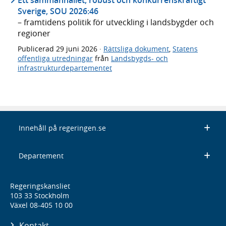
Ett sammanhållet, robust och konkurrenskraftigt
Sverige, SOU 2026:46
– framtidens politik för utveckling i landsbygder och
regioner
Publicerad
29 juni 2026
·
Rättsliga dokument
,
Statens
offentliga utredningar
från
Landsbygds- och
infrastrukturdepartementet
Innehåll på regeringen.se
Departement
Regeringskansliet
103 33 Stockholm
Växel 08-405 10 00
Kontakt