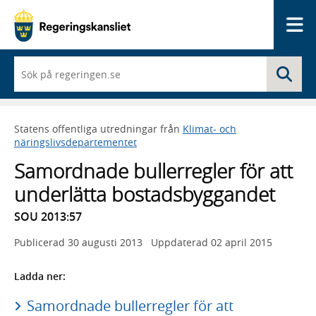
Me
När
Sö
du
börjar
skriva
så
Statens offentliga utredningar från
Klimat- och
framträder
näringslivsdepartementet
en
lista
Samordnade bullerregler för att
med
sökförslag
underlätta bostadsbyggandet
SOU 2013:57
Publicerad
30 augusti 2013
Uppdaterad
02 april 2015
Ladda ner:
Samordnade bullerregler för att