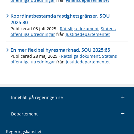
offentliga utredningar
från
Finansdepartementet
Koordinatbestämda fastighetsgränser, SOU
2025:80
Publicerad
03 juli 2025
·
Rättsliga dokument
,
Statens
offentliga utredningar
från
Justitiedepartementet
En mer flexibel hyresmarknad, SOU 2025:65
Publicerad
28 maj 2025
·
Rättsliga dokument
,
Statens
offentliga utredningar
från
Justitiedepartementet
Innehåll på regeringen.se
Departement
Regeringskansliet