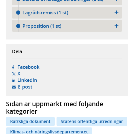
Lagrådsremiss (1 st)
Proposition (1 st)
Dela
- öppnas i ny flik, extern webbplats,
Facebook
- öppnas i ny flik, extern webbplats,
X
- öppnas i ny flik, extern webbplats,
LinkedIn
- öppnar din e-postklient,
E-post
Sidan är uppmärkt med följande
kategorier
Rättsliga dokument
Statens offentliga utredningar
Klimat- och näringslivsdepartementet