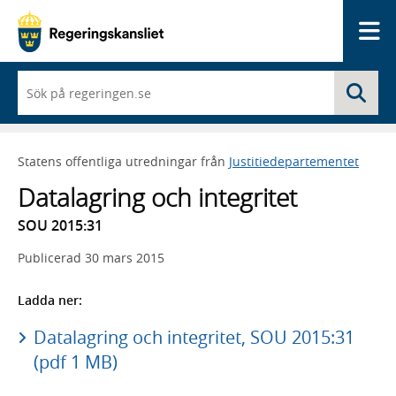
Me
När
Sö
du
börjar
skriva
så
Statens offentliga utredningar från
Justitiedepartementet
framträder
en
Datalagring och integritet
lista
med
SOU 2015:31
sökförslag
Publicerad
30 mars 2015
Ladda ner:
Datalagring och integritet, SOU 2015:31
(pdf 1 MB)