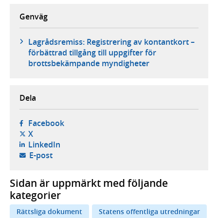
Genväg
Lagrådsremiss: Registrering av kontantkort –
förbättrad tillgång till uppgifter för
brottsbekämpande myndigheter
Dela
- öppnas i ny flik, extern webbplats,
Facebook
- öppnas i ny flik, extern webbplats,
X
- öppnas i ny flik, extern webbplats,
LinkedIn
- öppnar din e-postklient,
E-post
Sidan är uppmärkt med följande
kategorier
Rättsliga dokument
Statens offentliga utredningar