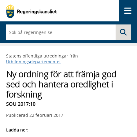
Me
När
Sö
du
börjar
skriva
så
Statens offentliga utredningar från
framträder
Utbildningsdepartementet
en
lista
Ny ordning för att främja god
med
sökförslag
sed och hantera oredlighet i
forskning
SOU 2017:10
Publicerad
22 februari 2017
Ladda ner: