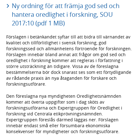
Ny ordning för att främja god sed och
hantera oredlighet i forskning, SOU
2017:10 (pdf 1 MB)
Förslagen i betänkandet syftar till att bidra till värnandet av
kvalitet och tillförlitlighet i svensk forskning, god
forskningssed och allmänhetens förtroende för forskningen.
Förslagen innebär bland annat att frågor om god sed och
oredlighet i forskning kommer att regleras i författning i
större utsträckning än tidigare. Vissa av de föreslagna
bestämmelserna bör dock snarast ses som ett förtydligande
av rådande praxis än nya åtaganden för forskare och
forskningsutförare.
Den föreslagna nya myndigheten Oredlighetsnämnden
kommer att överta uppgifter som i dag sköts av
forskningsutförarna och Expertgruppen för Oredlighet i
forskning vid Centrala etikprövningsnämnden.
Expertgruppen föreslås därmed läggas ner. Förslagen
innebär endast små eller försumbara ekonomiska
konsekvenser för myndigheter och forskningsutförare.