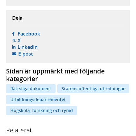
Dela
- öppnas i ny flik, extern webbplats,
Facebook
- öppnas i ny flik, extern webbplats,
X
- öppnas i ny flik, extern webbplats,
LinkedIn
- öppnar din e-postklient,
E-post
Sidan är uppmärkt med följande
kategorier
Rättsliga dokument
Statens offentliga utredningar
Utbildningsdepartementet
Högskola, forskning och rymd
Relaterat