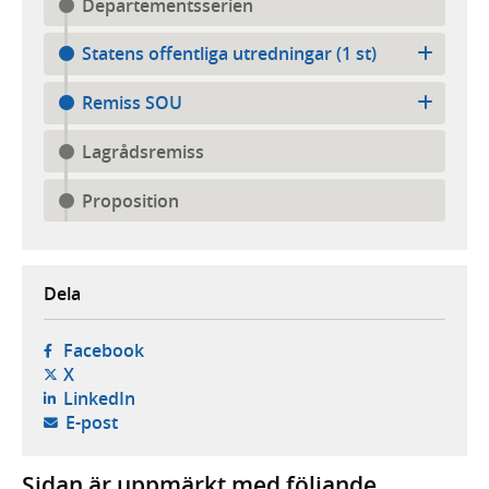
Departementsserien
Statens offentliga utredningar (1 st)
Remiss SOU
Lagrådsremiss
Proposition
Dela
- öppnas i ny flik, extern webbplats,
Facebook
- öppnas i ny flik, extern webbplats,
X
- öppnas i ny flik, extern webbplats,
LinkedIn
- öppnar din e-postklient,
E-post
Sidan är uppmärkt med följande