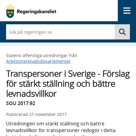
Me
När
Sö
du
börjar
skriva
så
Statens offentliga utredningar från
framträder
Arbetsmarknadsdepartementet
en
lista
Transpersoner i Sverige - Förslag
med
sökförslag
för stärkt ställning och bättre
levnadsvillkor
SOU 2017:92
Publicerad
27 november 2017
Utredningen om stärkt ställning och bättre
levnadsvillkor för transpersoner redogör i detta