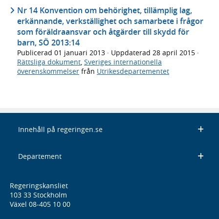
Nr 14 Konvention om behörighet, tillämplig lag,
erkännande, verkställighet och samarbete i frågor
som föräldraansvar och åtgärder till skydd för
barn, SÖ 2013:14
Publicerad
01 januari 2013
· Uppdaterad
28 april 2015
·
Rättsliga dokument
,
Sveriges internationella
överenskommelser
från
Utrikesdepartementet
Innehåll på regeringen.se
Departement
Regeringskansliet
103 33 Stockholm
Växel 08-405 10 00