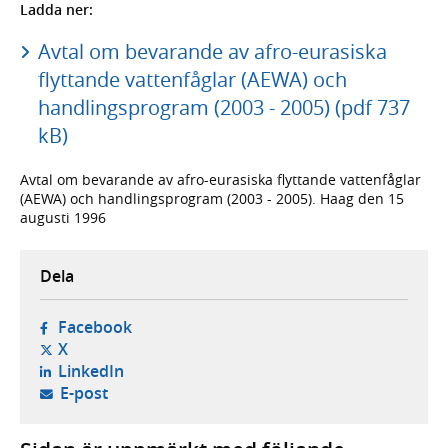
Ladda ner:
Avtal om bevarande av afro-eurasiska
flyttande vattenfåglar (AEWA) och
handlingsprogram (2003 - 2005) (pdf 737
kB)
Avtal om bevarande av afro-eurasiska flyttande vattenfåglar
(AEWA) och handlingsprogram (2003 - 2005). Haag den 15
augusti 1996
Dela
- öppnas i ny flik, extern webbplats,
Facebook
- öppnas i ny flik, extern webbplats,
X
- öppnas i ny flik, extern webbplats,
LinkedIn
- öppnar din e-postklient,
E-post