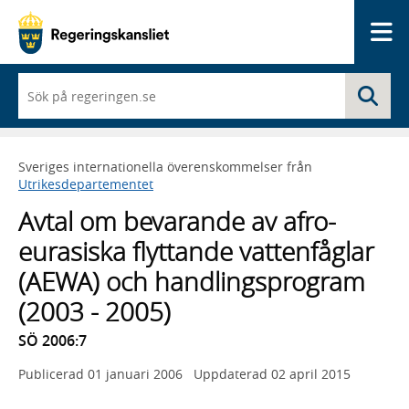
Me
När
Sö
du
börjar
skriva
så
Sveriges internationella överenskommelser från
framträder
Utrikesdepartementet
en
lista
Avtal om bevarande av afro-
med
sökförslag
eurasiska flyttande vattenfåglar
(AEWA) och handlingsprogram
(2003 - 2005)
SÖ 2006:7
Publicerad
01 januari 2006
Uppdaterad
02 april 2015