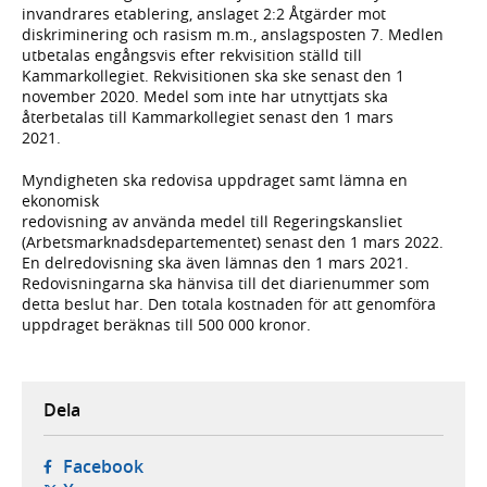
invandrares etablering, anslaget 2:2 Åtgärder mot
diskriminering och rasism m.m., anslagsposten 7. Medlen
utbetalas engångsvis efter rekvisition ställd till
Kammarkollegiet. Rekvisitionen ska ske senast den 1
november 2020. Medel som inte har utnyttjats ska
återbetalas till Kammarkollegiet senast den 1 mars
2021.
Myndigheten ska redovisa uppdraget samt lämna en
ekonomisk
redovisning av använda medel till Regeringskansliet
(Arbetsmarknadsdepartementet) senast den 1 mars 2022.
En delredovisning ska även lämnas den 1 mars 2021.
Redovisningarna ska hänvisa till det diarienummer som
detta beslut har. Den totala kostnaden för att genomföra
uppdraget beräknas till 500 000 kronor.
Dela
- öppnas i ny flik, extern webbplats,
Facebook