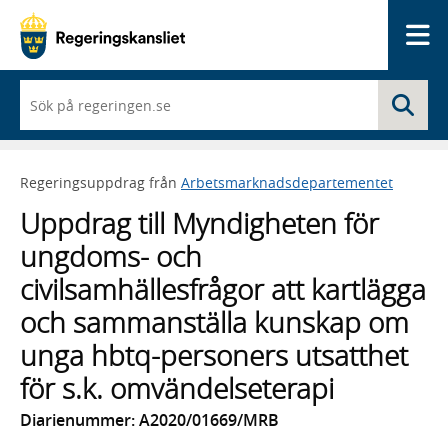
Me
När
Sö
du
börjar
skriva
så
Regeringsuppdrag från
Arbetsmarknadsdepartementet
framträder
en
Uppdrag till Myndigheten för
lista
med
ungdoms- och
sökförslag
civilsamhällesfrågor att kartlägga
och sammanställa kunskap om
unga hbtq-personers utsatthet
för s.k. omvändelseterapi
Diarienummer: A2020/01669/MRB