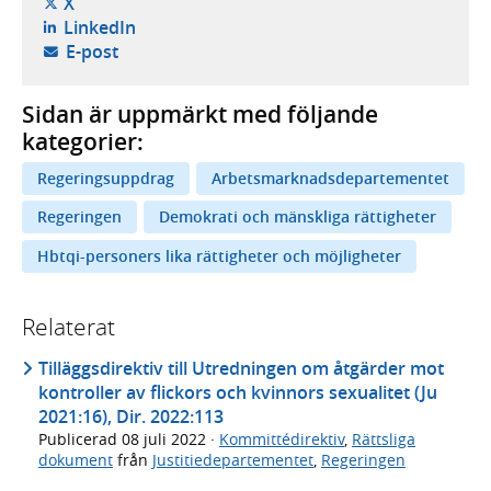
- öppnas i ny flik, extern webbplats,
X
- öppnas i ny flik, extern webbplats,
LinkedIn
- öppnar din e-postklient,
E-post
Sidan är uppmärkt med följande
kategorier:
Regeringsuppdrag
Arbetsmarknadsdepartementet
Regeringen
Demokrati och mänskliga rättigheter
Hbtqi-personers lika rättigheter och möjligheter
Relaterat
Tilläggsdirektiv till Utredningen om åtgärder mot
kontroller av flickors och kvinnors sexualitet (Ju
2021:16), Dir. 2022:113
Publicerad
08 juli 2022
·
Kommittédirektiv
,
Rättsliga
dokument
från
Justitiedepartementet
,
Regeringen