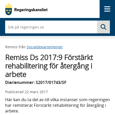
Me
När
Sö
du
börjar
skriva
så
Remiss från
Socialdepartementet
framträder
en
Remiss Ds 2017:9 Förstärkt
lista
med
rehabilitering för återgång i
sökförslag
arbete
Diarienummer: S2017/01743/SF
Publicerad
22 mars 2017
Här kan du ta del av till vilka instanser som regeringen
har remitterat Förstärkt rehabilitering för återgång i
arbete.