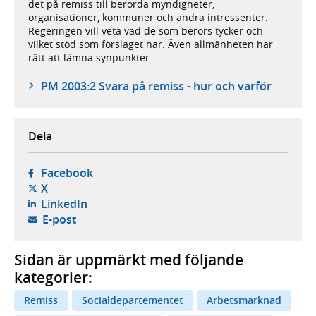
det på remiss till berörda myndigheter,
organisationer, kommuner och andra intressenter.
Regeringen vill veta vad de som berörs tycker och
vilket stöd som förslaget har. Även allmänheten har
rätt att lämna synpunkter.
PM 2003:2 Svara på remiss - hur och varför
Dela
- öppnas i ny flik, extern webbplats,
Facebook
- öppnas i ny flik, extern webbplats,
X
- öppnas i ny flik, extern webbplats,
LinkedIn
- öppnar din e-postklient,
E-post
Sidan är uppmärkt med följande
kategorier:
Remiss
Socialdepartementet
Arbetsmarknad