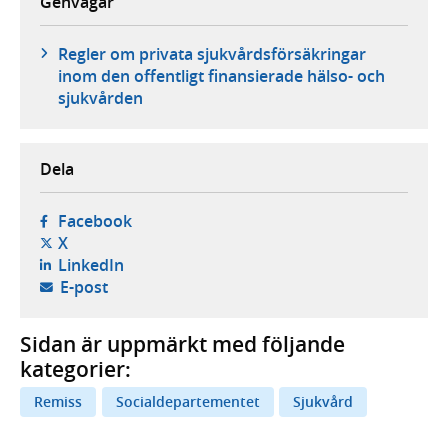
Genvägar
Regler om privata sjukvårdsförsäkringar
inom den offentligt finansierade hälso- och
sjukvården
Dela
- öppnas i ny flik, extern webbplats,
Facebook
- öppnas i ny flik, extern webbplats,
X
- öppnas i ny flik, extern webbplats,
LinkedIn
- öppnar din e-postklient,
E-post
Sidan är uppmärkt med följande
kategorier:
Remiss
Socialdepartementet
Sjukvård