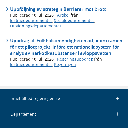
Uppföljning av strategin Barriärer mot brott
Publicerad
10 juli 2026
·
Artikel
från
Justitiedepartementet
,
Socialdepartementet
,
Utbildningsdepartementet
Uppdrag till Folkhälsomyndigheten att, inom ramen
för ett pilotprojekt, införa ett nationellt system för
analys av narkotikasubstanser i avloppsvatten
Publicerad
10 juli 2026
·
Regeringsuppdrag
från
Justitiedepartementet
,
Regeringen
Innehåll på regeringen.se
Departement