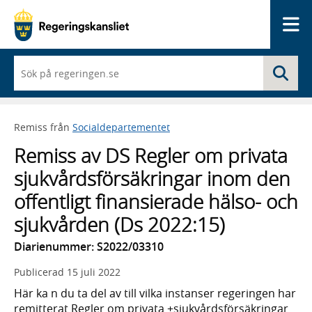
Me
När
Sö
du
börjar
skriva
så
Remiss från
Socialdepartementet
framträder
en
Remiss av DS Regler om privata
lista
med
sjukvårdsförsäkringar inom den
sökförslag
offentligt finansierade hälso- och
sjukvården (Ds 2022:15)
Diarienummer: S2022/03310
Publicerad
15 juli 2022
Här ka n du ta del av till vilka instanser regeringen har
remitterat Regler om privata +sjukvårdsförsäkringar