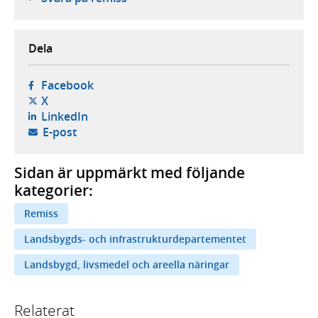
Dela
- öppnas i ny flik, extern webbplats,
Facebook
- öppnas i ny flik, extern webbplats,
X
- öppnas i ny flik, extern webbplats,
LinkedIn
- öppnar din e-postklient,
E-post
Sidan är uppmärkt med följande
kategorier:
Remiss
Landsbygds- och infrastrukturdepartementet
Landsbygd, livsmedel och areella näringar
Relaterat