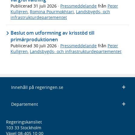
Publicerad
31 juli 2026
·
Pressmeddelande
från
Peter
Kullgren
,
Romina Pourmokhtari
,
Landsbygds- och
infrastrukturdepartementet
Beslut om utformning av krisstöd till
primärproduktionen
Publicerad
30 juli 2026
·
Pressmeddelande
från
Peter
Kullgren
,
Landsbygds- och infrastrukturdepartementet
Innehåll på regeringen.se
Departement
Regeringskansliet
103 33 Stockholm
Växel 08-405 10 00