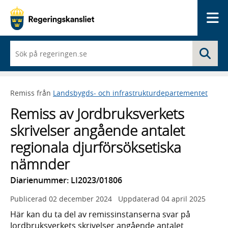
Me
När
Sö
du
börjar
skriva
så
Remiss från
Landsbygds- och infrastrukturdepartementet
framträder
en
Remiss av Jordbruksverkets
lista
med
skrivelser angående antalet
sökförslag
regionala djurförsöksetiska
nämnder
Diarienummer: LI2023/01806
Publicerad
02 december 2024
Uppdaterad
04 april 2025
Här kan du ta del av remissinstanserna svar på
Jordbruksverkets skrivelser angående antalet